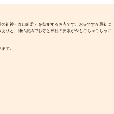
の祖神・泰山府君）を祭祀するお寺です。お寺ですが最初に
殿ありと、神仏混淆でお寺と神社の要素が今もごちゃごちゃに
ります。