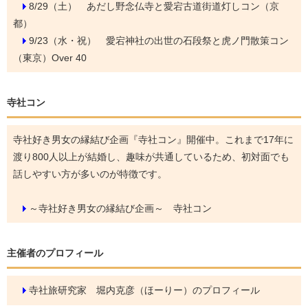
8/29（土）
あだし野念仏寺と愛宕古道街道灯しコン（京
都）
9/23（水・祝）
愛宕神社の出世の石段祭と虎ノ門散策コン
（東京）Over 40
寺社コン
寺社好き男女の縁結び企画『寺社コン』開催中。これまで17年に
渡り800人以上が結婚し、趣味が共通しているため、初対面でも
話しやすい方が多いのが特徴です。
～寺社好き男女の縁結び企画～ 寺社コン
主催者のプロフィール
寺社旅研究家 堀内克彦（ほーりー）のプロフィール