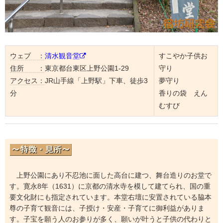
ウェブ ：
清水観音堂
すこやか子供お
住所 ：
東京都台東区上野公園1-29
守り
アクセス：
JR山手線「上野駅」下車、徒歩3
夢守り
分
香りの袋 えん
むすび
上野公園にあり不忍池に面した高台に建つ、舞台造りのお堂で
す。寛永8年（1631）に京都の清水寺を模して建てられ、国の重
要文化財にも指定されています。本堂右壇に安置されている脇本
尊の子育て観音には、子授け・安産・子育てに御利益がありま
す。子宝を願う人のお参りが多く、願いが叶うと子供の代わりと