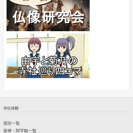
寺社体験
宿坊一覧
座禅・阿字観一覧