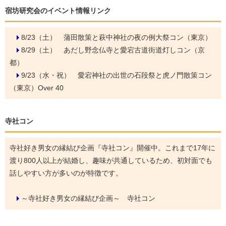
宿坊研究会のイベント情報リンク
8/23（土）
蒲田散策と萩中神社の夜の例大祭コン（東京）
8/29（土）
あだし野念仏寺と愛宕古道街道灯しコン（京
都）
9/23（水・祝）
愛宕神社の出世の石段祭と虎ノ門散策コン
（東京）Over 40
寺社コン
寺社好き男女の縁結び企画『寺社コン』開催中。これまで17年に
渡り800人以上が結婚し、趣味が共通しているため、初対面でも
話しやすい方が多いのが特徴です。
～寺社好き男女の縁結び企画～ 寺社コン