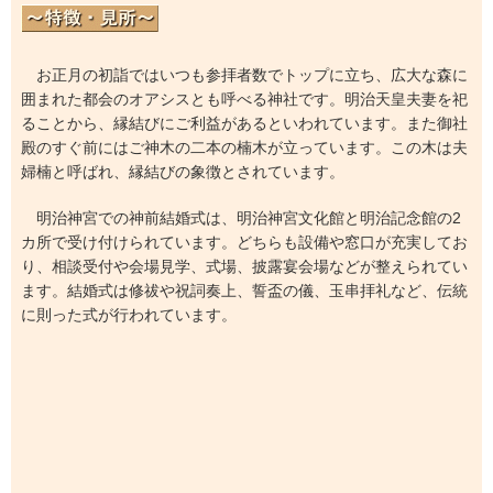
お正月の初詣ではいつも参拝者数でトップに立ち、広大な森に
囲まれた都会のオアシスとも呼べる神社です。明治天皇夫妻を祀
ることから、縁結びにご利益があるといわれています。また御社
殿のすぐ前にはご神木の二本の楠木が立っています。この木は夫
婦楠と呼ばれ、縁結びの象徴とされています。
明治神宮での神前結婚式は、明治神宮文化館と明治記念館の2
カ所で受け付けられています。どちらも設備や窓口が充実してお
り、相談受付や会場見学、式場、披露宴会場などが整えられてい
ます。結婚式は修祓や祝詞奏上、誓盃の儀、玉串拝礼など、伝統
に則った式が行われています。