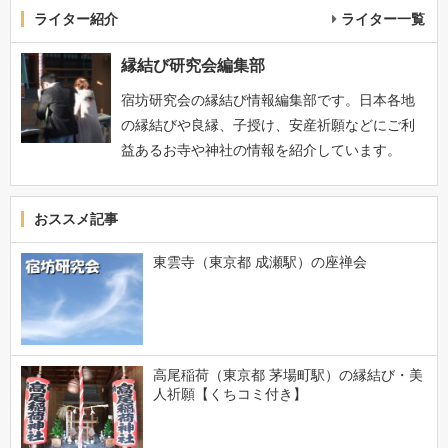
ライター紹介
ライター一覧
縁結び研究会編集部
宿坊研究会の縁結び情報編集部です。日本各地
の縁結びや良縁、子授け、安産祈願などにご利
益あるお寺や神社の情報を紹介しています。
おススメ記事
東雲寺（東京都 成瀬駅）の座禅会
高尾稲荷（東京都 茅場町駅）の縁結び・美
人祈願【くちコミ付き】