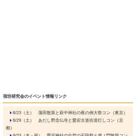
宿坊研究会のイベント情報リンク
8/23（土）
蒲田散策と萩中神社の夜の例大祭コン（東京）
8/29（土）
あだし野念仏寺と愛宕古道街道灯しコン（京
都）
9/23（水・祝）
愛宕神社の出世の石段祭と虎ノ門散策コン