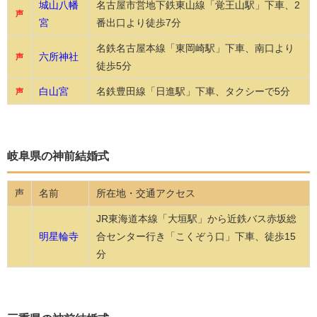
城山八幡
名古屋市営地下鉄東山線「覚王山駅」下車、2
声
宮
番出口より徒歩7分
名鉄名古屋本線「東岡崎駅」下車、南口より
六所神社
声
徒歩5分
白山宮
名鉄豊田線「日進駅」下車、タクシーで5分
声
岐阜県の神前結婚式
名前
所在地・交通アクセス
声
JR東海道本線「大垣駅」から近鉄バス赤坂総
明星輪寺
合センター行き「こくぞう口」下車、徒歩15
分