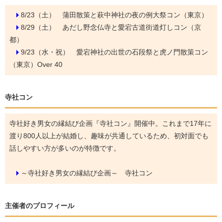
8/23（土）
蒲田散策と萩中神社の夜の例大祭コン（東京）
8/29（土）
あだし野念仏寺と愛宕古道街道灯しコン（京
都）
9/23（水・祝）
愛宕神社の出世の石段祭と虎ノ門散策コン
（東京）Over 40
寺社コン
寺社好き男女の縁結び企画『寺社コン』開催中。これまで17年に
渡り800人以上が結婚し、趣味が共通しているため、初対面でも
話しやすい方が多いのが特徴です。
～寺社好き男女の縁結び企画～ 寺社コン
主催者のプロフィール