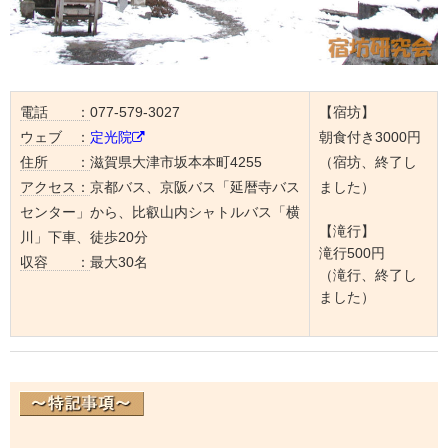
電話 ：
077-579-3027
【宿坊】
ウェブ ：
定光院
朝食付き3000円
住所 ：
滋賀県大津市坂本本町4255
（宿坊、終了し
アクセス：
京都バス、京阪バス「延暦寺バス
ました）
センター」から、比叡山内シャトルバス「横
【滝行】
川」下車、徒歩20分
滝行500円
収容 ：
最大30名
（滝行、終了し
ました）