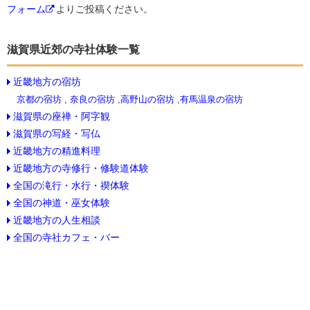
フォーム
よりご投稿ください。
滋賀県近郊の寺社体験一覧
近畿地方の宿坊
京都の宿坊
,
奈良の宿坊
,
高野山の宿坊
,
有馬温泉の宿坊
滋賀県の座禅・阿字観
滋賀県の写経・写仏
近畿地方の精進料理
近畿地方の寺修行・修験道体験
全国の滝行・水行・禊体験
全国の神道・巫女体験
近畿地方の人生相談
全国の寺社カフェ・バー