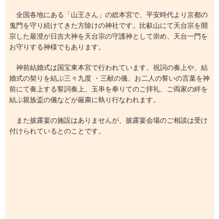
全国各地にある「山王さん」の総本宮で、平安時代より京都の
鬼門を守り続けてきた方除けの神社です。比叡山にて天台宗を開
宗した最澄が日吉大神を天台宗の守護神として崇め、天台一門を
お守りする神様でもあります。
神前結婚式は国宝東本宮で行われています。祝詞の奏上や、結
婚式の契りを結ぶ三々九度 ・三献の儀、お二人の誓いの言葉を神
前にて奏上する誓詞奏上、玉串を奉りてのご拝礼、ご両家の絆を
結ぶ親族盃の儀などが厳粛に執り行なわれます。
また披露宴の施設はありませんが、披露宴会場のご相談は受け
付けられているとのことです。