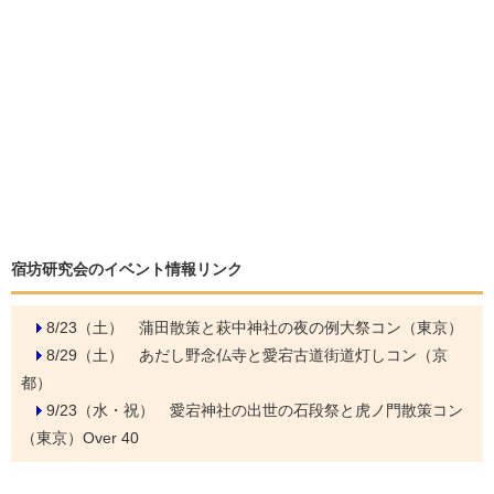
宿坊研究会のイベント情報リンク
8/23（土）
蒲田散策と萩中神社の夜の例大祭コン（東京）
8/29（土）
あだし野念仏寺と愛宕古道街道灯しコン（京
都）
9/23（水・祝）
愛宕神社の出世の石段祭と虎ノ門散策コン
（東京）Over 40