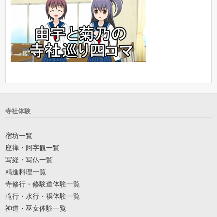
寺社体験
宿坊一覧
座禅・阿字観一覧
写経・写仏一覧
精進料理一覧
寺修行・修験道体験一覧
滝行・水行・禊体験一覧
神道・巫女体験一覧