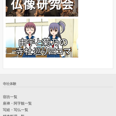
寺社体験
宿坊一覧
座禅・阿字観一覧
写経・写仏一覧