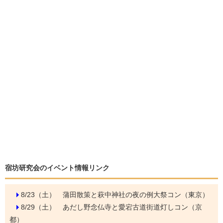
宿坊研究会のイベント情報リンク
8/23（土）
蒲田散策と萩中神社の夜の例大祭コン（東京）
8/29（土）
あだし野念仏寺と愛宕古道街道灯しコン（京
都）