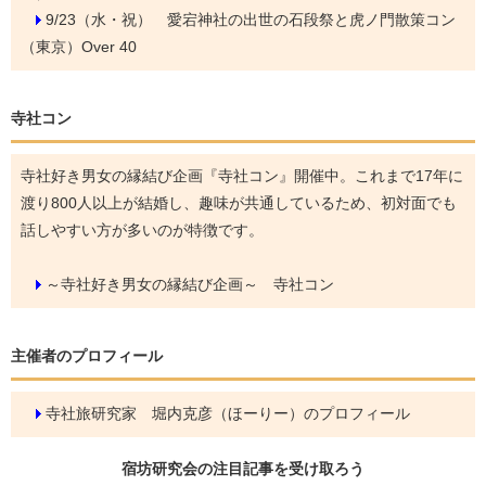
9/23（水・祝）
愛宕神社の出世の石段祭と虎ノ門散策コン
（東京）Over 40
寺社コン
寺社好き男女の縁結び企画『寺社コン』開催中。これまで17年に
渡り800人以上が結婚し、趣味が共通しているため、初対面でも
話しやすい方が多いのが特徴です。
～寺社好き男女の縁結び企画～ 寺社コン
主催者のプロフィール
寺社旅研究家 堀内克彦（ほーりー）のプロフィール
宿坊研究会の
注目記事
を受け取ろう