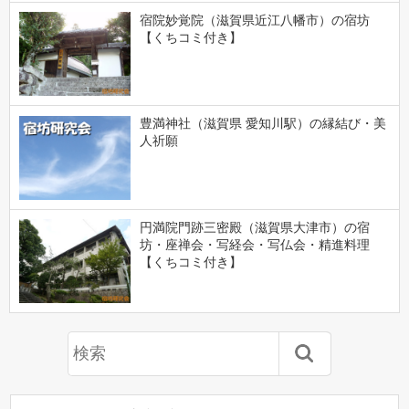
宿院妙覚院（滋賀県近江八幡市）の宿坊
【くちコミ付き】
豊満神社（滋賀県 愛知川駅）の縁結び・美
人祈願
円満院門跡三密殿（滋賀県大津市）の宿
坊・座禅会・写経会・写仏会・精進料理
【くちコミ付き】