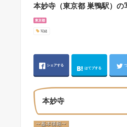
本妙寺（東京都 巣鴨駅）の
東京都
写経
シェアする
はてブする
本妙寺