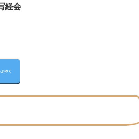
写経会
つぶやく