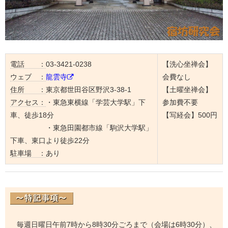
電話 ：
03-3421-0238
【洗心坐禅会】
ウェブ ：
龍雲寺
会費なし
住所 ：
東京都世田谷区野沢3-38-1
【土曜坐禅会】
アクセス：
・東急東横線「学芸大学駅」下
参加費不要
車、徒歩18分
【写経会】500円
・東急田園都市線「駒沢大学駅」
下車、東口より徒歩22分
駐車場 ：
あり
毎週日曜日午前7時から8時30分ごろまで（会場は6時30分）、