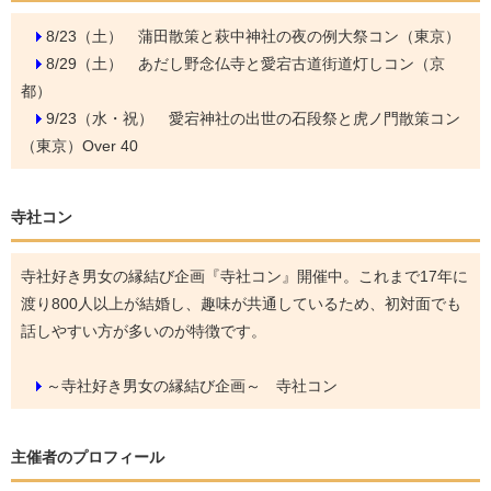
8/23（土）
蒲田散策と萩中神社の夜の例大祭コン（東京）
8/29（土）
あだし野念仏寺と愛宕古道街道灯しコン（京
都）
9/23（水・祝）
愛宕神社の出世の石段祭と虎ノ門散策コン
（東京）Over 40
寺社コン
寺社好き男女の縁結び企画『寺社コン』開催中。これまで17年に
渡り800人以上が結婚し、趣味が共通しているため、初対面でも
話しやすい方が多いのが特徴です。
～寺社好き男女の縁結び企画～ 寺社コン
主催者のプロフィール