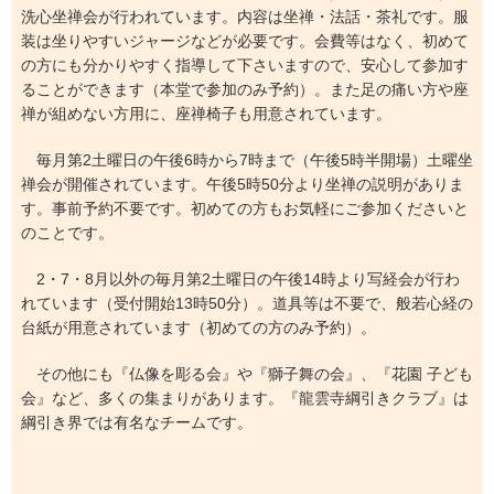
洗心坐禅会が行われています。内容は坐禅・法話・茶礼です。服
装は坐りやすいジャージなどが必要です。会費等はなく、初めて
の方にも分かりやすく指導して下さいますので、安心して参加す
ることができます（本堂で参加のみ予約）。また足の痛い方や座
禅が組めない方用に、座禅椅子も用意されています。
毎月第2土曜日の午後6時から7時まで（午後5時半開場）土曜坐
禅会が開催されています。午後5時50分より坐禅の説明がありま
す。事前予約不要です。初めての方もお気軽にご参加くださいと
のことです。
2・7・8月以外の毎月第2土曜日の午後14時より写経会が行わ
れています（受付開始13時50分）。道具等は不要で、般若心経の
台紙が用意されています（初めての方のみ予約）。
その他にも『仏像を彫る会』や『獅子舞の会』、『花園 子ども
会』など、多くの集まりがあります。『龍雲寺綱引きクラブ』は
綱引き界では有名なチームです。