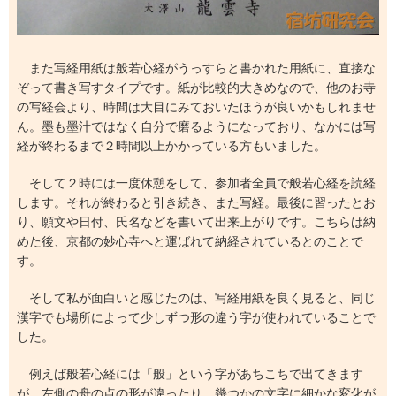
また写経用紙は般若心経がうっすらと書かれた用紙に、直接な
ぞって書き写すタイプです。紙が比較的大きめなので、他のお寺
の写経会より、時間は大目にみておいたほうが良いかもしれませ
ん。墨も墨汁ではなく自分で磨るようになっており、なかには写
経が終わるまで２時間以上かかっている方もいました。
そして２時には一度休憩をして、参加者全員で般若心経を読経
します。それが終わると引き続き、また写経。最後に習ったとお
り、願文や日付、氏名などを書いて出来上がりです。こちらは納
めた後、京都の妙心寺へと運ばれて納経されているとのことで
す。
そして私が面白いと感じたのは、写経用紙を良く見ると、同じ
漢字でも場所によって少しずつ形の違う字が使われていることで
した。
例えば般若心経には「般」という字があちこちで出てきます
が、左側の舟の点の形が違ったり、幾つかの文字に細かな変化が