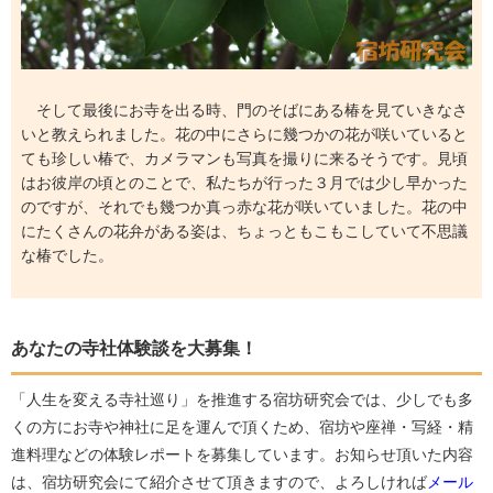
そして最後にお寺を出る時、門のそばにある椿を見ていきなさ
いと教えられました。花の中にさらに幾つかの花が咲いていると
ても珍しい椿で、カメラマンも写真を撮りに来るそうです。見頃
はお彼岸の頃とのことで、私たちが行った３月では少し早かった
のですが、それでも幾つか真っ赤な花が咲いていました。花の中
にたくさんの花弁がある姿は、ちょっともこもこしていて不思議
な椿でした。
あなたの寺社体験談を大募集！
「人生を変える寺社巡り」を推進する宿坊研究会では、少しでも多
くの方にお寺や神社に足を運んで頂くため、宿坊や座禅・写経・精
進料理などの体験レポートを募集しています。お知らせ頂いた内容
は、宿坊研究会にて紹介させて頂きますので、よろしければ
メール