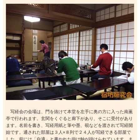
写経会の会場は、門を抜けて本堂を左手に奥の方に入った南薫
亭で行われます。玄関をくぐると廊下があり、そこに受付があり
ます。名前を書き、写経用紙と筆や墨、硯などを渡されて写経開
始です。通された部屋は３人×８列で２４人が写経できる部屋で
した。前には「自適」と書かれた掛け軸が掛けられています。ま