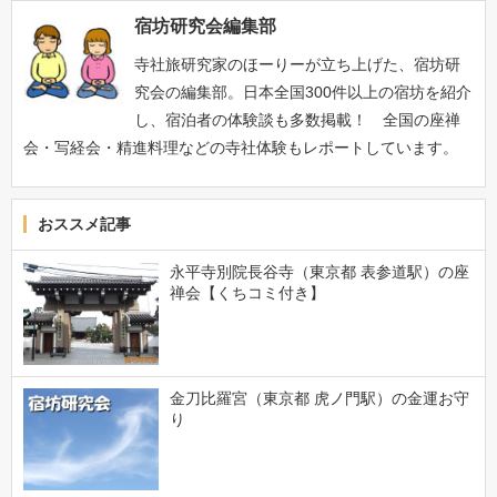
宿坊研究会編集部
寺社旅研究家のほーりーが立ち上げた、宿坊研
究会の編集部。日本全国300件以上の宿坊を紹介
し、宿泊者の体験談も多数掲載！ 全国の座禅
会・写経会・精進料理などの寺社体験もレポートしています。
おススメ記事
永平寺別院長谷寺（東京都 表参道駅）の座
禅会【くちコミ付き】
金刀比羅宮（東京都 虎ノ門駅）の金運お守
り