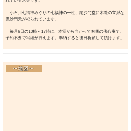
れているお寺です。
小石川七福神めぐりの七福神の一柱、毘沙門堂に木造の立派な
毘沙門天が祀られています。
毎月6日の10時～17時に、本堂から向かって右側の佛心庵で、
予約不要で写経が行えます。奉納すると後日祈願して頂けます。