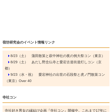
宿坊研究会のイベント情報リンク
8/23（土）
蒲田散策と萩中神社の夜の例大祭コン（東京）
8/29（土）
あだし野念仏寺と愛宕古道街道灯しコン（京
都）
9/23（水・祝）
愛宕神社の出世の石段祭と虎ノ門散策コン
（東京）Over 40
寺社コン
寺社好き男女の縁結び企画『寺社コン』開催中。これまで17年に