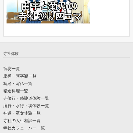
寺社体験
宿坊一覧
座禅・阿字観一覧
写経・写仏一覧
精進料理一覧
寺修行・修験道体験一覧
滝行・水行・禊体験一覧
神道・巫女体験一覧
寺社の人生相談一覧
寺社カフェ・バー一覧