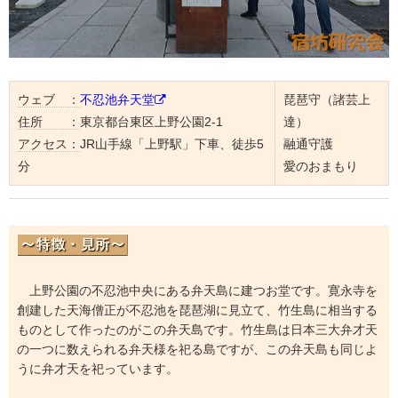
ウェブ ：
不忍池弁天堂
琵琶守（諸芸上
住所 ：
東京都台東区上野公園2-1
達）
アクセス：
JR山手線「上野駅」下車、徒歩5
融通守護
分
愛のおまもり
上野公園の不忍池中央にある弁天島に建つお堂です。寛永寺を
創建した天海僧正が不忍池を琵琶湖に見立て、竹生島に相当する
ものとして作ったのがこの弁天島です。竹生島は日本三大弁才天
の一つに数えられる弁天様を祀る島ですが、この弁天島も同じよ
うに弁才天を祀っています。