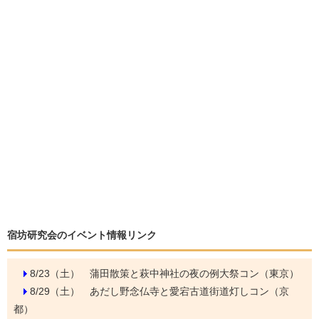
宿坊研究会のイベント情報リンク
8/23（土）
蒲田散策と萩中神社の夜の例大祭コン（東京）
8/29（土）
あだし野念仏寺と愛宕古道街道灯しコン（京
都）