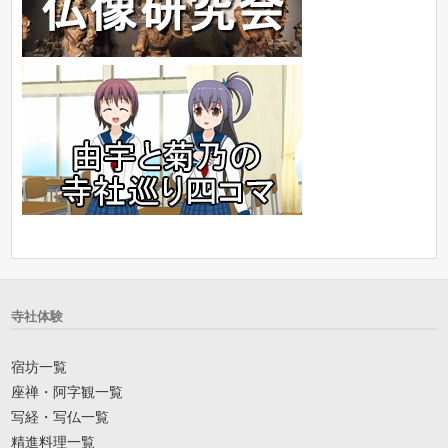
寺社体験
宿坊一覧
座禅・阿字観一覧
写経・写仏一覧
精進料理一覧