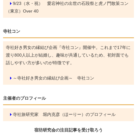
9/23（水・祝）
愛宕神社の出世の石段祭と虎ノ門散策コン
（東京）Over 40
寺社コン
寺社好き男女の縁結び企画『寺社コン』開催中。これまで17年に
渡り800人以上が結婚し、趣味が共通しているため、初対面でも
話しやすい方が多いのが特徴です。
～寺社好き男女の縁結び企画～ 寺社コン
主催者のプロフィール
寺社旅研究家 堀内克彦（ほーりー）のプロフィール
宿坊研究会の
注目記事
を受け取ろう