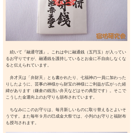
続いて『融通守護』。これは中に融通銭（五円玉）が入ってい
るお守りですが、融通銭を護持しているとお金に不自由しなくな
ると伝えられています。
弁才天は「弁財天」とも書かれたり、七福神の一員に加わった
りしたように、芸事の神様から財宝の神様にご利益が広がった経
緯があります（鎌倉の銭洗い弁天などはその典型です）。そこで
こうした金運向上のお守りも頒布されています。
ちなみにこのお守りは、毎月新しいものに取り替えるとよいそ
うです。また毎年９月の巳成金大祭では、小判のお守りと福財布
も授与されます。