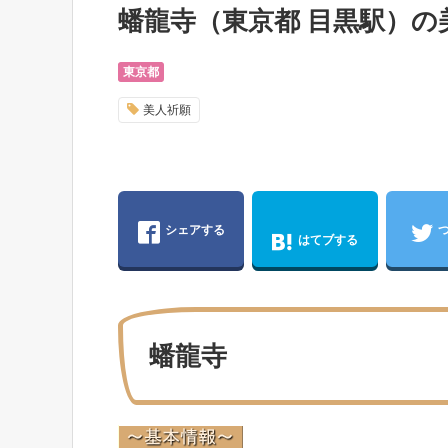
蟠龍寺（東京都 目黒駅）
東京都
美人祈願
シェアする
はてブする
蟠龍寺