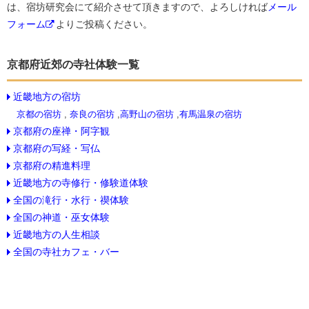
は、宿坊研究会にて紹介させて頂きますので、よろしければ
メール
フォーム
よりご投稿ください。
京都府近郊の寺社体験一覧
近畿地方の宿坊
京都の宿坊
,
奈良の宿坊
,
高野山の宿坊
,
有馬温泉の宿坊
京都府の座禅・阿字観
京都府の写経・写仏
京都府の精進料理
近畿地方の寺修行・修験道体験
全国の滝行・水行・禊体験
全国の神道・巫女体験
近畿地方の人生相談
全国の寺社カフェ・バー