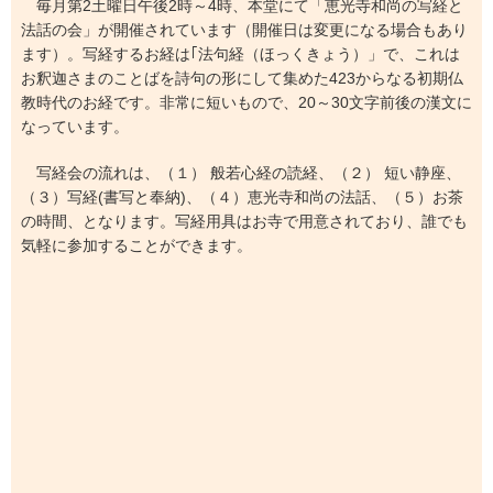
毎月第2土曜日午後2時～4時、本堂にて「恵光寺和尚の写経と
法話の会」が開催されています（開催日は変更になる場合もあり
ます）。写経するお経は｢法句経（ほっくきょう）」で、これは
お釈迦さまのことばを詩句の形にして集めた423からなる初期仏
教時代のお経です。非常に短いもので、20～30文字前後の漢文に
なっています。
写経会の流れは、（１） 般若心経の読経、（２） 短い静座、
（３）写経(書写と奉納)、（４）恵光寺和尚の法話、（５）お茶
の時間、となります。写経用具はお寺で用意されており、誰でも
気軽に参加することができます。