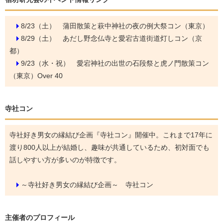
8/23（土）
蒲田散策と萩中神社の夜の例大祭コン（東京）
8/29（土）
あだし野念仏寺と愛宕古道街道灯しコン（京
都）
9/23（水・祝）
愛宕神社の出世の石段祭と虎ノ門散策コン
（東京）Over 40
寺社コン
寺社好き男女の縁結び企画『寺社コン』開催中。これまで17年に
渡り800人以上が結婚し、趣味が共通しているため、初対面でも
話しやすい方が多いのが特徴です。
～寺社好き男女の縁結び企画～ 寺社コン
主催者のプロフィール