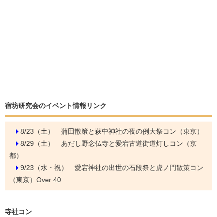
宿坊研究会のイベント情報リンク
8/23（土）
蒲田散策と萩中神社の夜の例大祭コン（東京）
8/29（土）
あだし野念仏寺と愛宕古道街道灯しコン（京
都）
9/23（水・祝）
愛宕神社の出世の石段祭と虎ノ門散策コン
（東京）Over 40
寺社コン