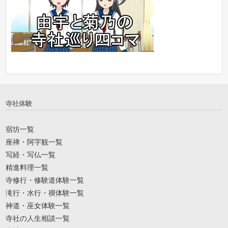
寺社体験
宿坊一覧
座禅・阿字観一覧
写経・写仏一覧
精進料理一覧
寺修行・修験道体験一覧
滝行・水行・禊体験一覧
神道・巫女体験一覧
寺社の人生相談一覧