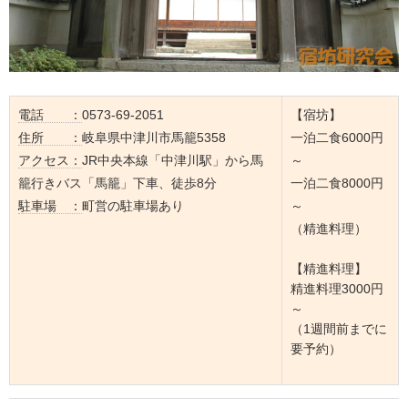
電話 ：
0573-69-2051
【宿坊】
住所 ：
岐阜県中津川市馬籠5358
一泊二食6000円
アクセス：
JR中央本線「中津川駅」から馬
～
籠行きバス「馬籠」下車、徒歩8分
一泊二食8000円
駐車場 ：
町営の駐車場あり
～
（精進料理）
【精進料理】
精進料理3000円
～
（1週間前までに
要予約）