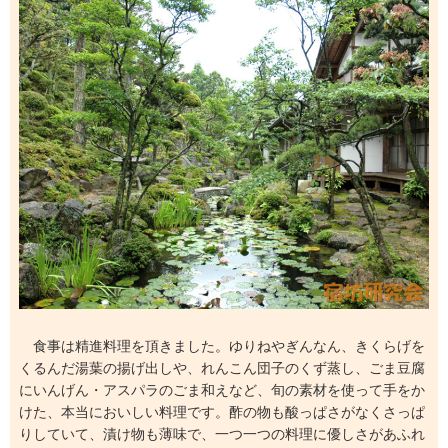
食事は精進料理を頂きました。ゆりねやぎんなん、きくらげを
くるんだ湯葉の揚げ出しや、れんこん団子のくず蒸し、ごま豆腐
にいんげん・アスパラのごま和えなど、旬の素材を使って手をか
けた、本当においしい料理です。酢の物も酸っぱさがなくさっぱ
りしていて、漬け物も薄味で、一つ一つの料理に優しさがあふれ