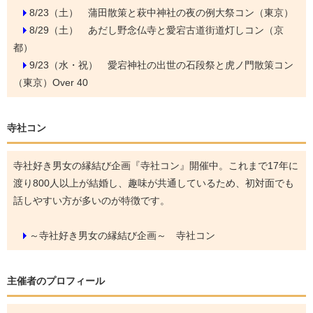
8/23（土）
蒲田散策と萩中神社の夜の例大祭コン（東京）
8/29（土）
あだし野念仏寺と愛宕古道街道灯しコン（京
都）
9/23（水・祝）
愛宕神社の出世の石段祭と虎ノ門散策コン
（東京）Over 40
寺社コン
寺社好き男女の縁結び企画『寺社コン』開催中。これまで17年に
渡り800人以上が結婚し、趣味が共通しているため、初対面でも
話しやすい方が多いのが特徴です。
～寺社好き男女の縁結び企画～ 寺社コン
主催者のプロフィール