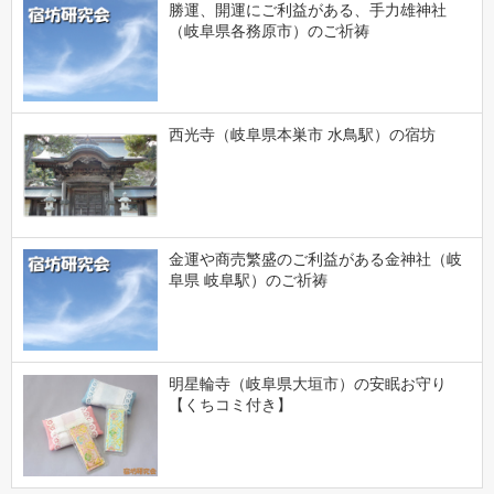
勝運、開運にご利益がある、手力雄神社
（岐阜県各務原市）のご祈祷
西光寺（岐阜県本巣市 水鳥駅）の宿坊
金運や商売繁盛のご利益がある金神社（岐
阜県 岐阜駅）のご祈祷
明星輪寺（岐阜県大垣市）の安眠お守り
【くちコミ付き】