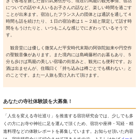
きで各地を旅した昔の武勇伝から、現在の馬籠の観光事情、宿坊
についての話や４人いるお子さんの話など、楽しい時間を過ごす
ことが出来ます。宿泊したフランス人の団体とは通訳を通して４
時間も話を続けたり、１日の宿泊者は１～２組と限定して話す時
間をもうけたりと、いつもこんな感じでにぎわっているそうで
す。
観音堂には優しく微笑んだ平安時代末期の阿弥陀如来や円空作
の聖観音像があります。また境内には島崎藤村のお墓もあり、５
分も歩けば馬籠の美しい宿場の街並みと、観光にも便利です。お
酒は出ませんが、住職曰く「持ち込みは樽ごとでも構わない」と
のことです。また一人旅も受け入れて頂けます。
あなたの寺社体験談を大募集！
「人生を変える寺社巡り」を推進する宿坊研究会では、少しでも多
くの方にお寺や神社に足を運んで頂くため、宿坊や座禅・写経・精
進料理などの体験レポートを募集しています。お知らせ頂いた内容