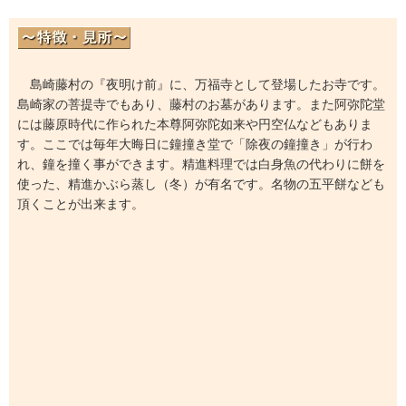
島崎藤村の『夜明け前』に、万福寺として登場したお寺です。
島崎家の菩提寺でもあり、藤村のお墓があります。また阿弥陀堂
には藤原時代に作られた本尊阿弥陀如来や円空仏などもありま
す。ここでは毎年大晦日に鐘撞き堂で「除夜の鐘撞き」が行わ
れ、鐘を撞く事ができます。精進料理では白身魚の代わりに餅を
使った、精進かぶら蒸し（冬）が有名です。名物の五平餅なども
頂くことが出来ます。