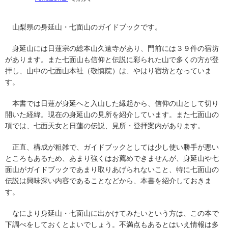
山梨県の身延山・七面山のガイドブックです。
身延山には日蓮宗の総本山久遠寺があり、門前には３９件の宿坊
があります。また七面山も信仰と伝説に彩られた山で多くの方が登
拝し、山中の七面山本社（敬慎院）は、やはり宿坊となっていま
す。
本書では日蓮が身延へと入山した縁起から、信仰の山として切り
開いた経緯。現在の身延山の見所を紹介しています。また七面山の
項では、七面天女と日蓮の伝説、見所・登拝案内があります。
正直、構成が粗雑で、ガイドブックとしては少し使い勝手が悪い
ところもあるため、あまり強くはお薦めできませんが、身延山や七
面山がガイドブックであまり取りあげられないこと、特に七面山の
伝説は興味深い内容であることなどから、本書を紹介しておきま
す。
なにより身延山・七面山に出かけてみたいという方は、この本で
下調べをしておくとよいでしょう。不満点もあるとはいえ情報は多