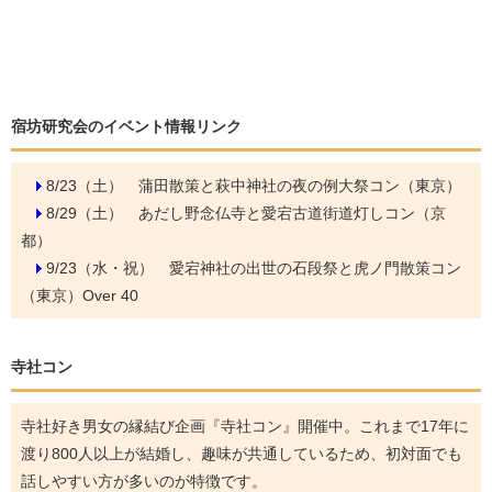
宿坊研究会のイベント情報リンク
8/23（土）
蒲田散策と萩中神社の夜の例大祭コン（東京）
8/29（土）
あだし野念仏寺と愛宕古道街道灯しコン（京
都）
9/23（水・祝）
愛宕神社の出世の石段祭と虎ノ門散策コン
（東京）Over 40
寺社コン
寺社好き男女の縁結び企画『寺社コン』開催中。これまで17年に
渡り800人以上が結婚し、趣味が共通しているため、初対面でも
話しやすい方が多いのが特徴です。