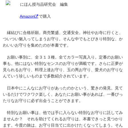
にほん授与品研究会 編集
Amazon
で購入
縁結びに合格祈願。商売繁盛、交通安全。神社やお寺に行くと、
ついつい魅入ってしまうお守り。そんな中でもとびきり特別な、か
わいいお守りを集めたのが本書です。
お願い事別に、全３１３種。全てカラー写真入り。定番のお願い
事も、他にはない特別なセンスのお守りが満載です。さらに正夢が
見られるお守り、料理上達お守り、玉の輿お守り、愛犬のお守りな
んていう珍しいものまで多数紹介されています。
日本中にこんなにお守りがあったのかという、驚きの発見。見て
いるだけでワクワク楽しく、あなたにお願い事があれば、一番ぴっ
たりなお守りに必ず出会うことができます。
特別なお願い事は、他では手に入らない特別なお守りに託してみ
ませんか？ それを助けてくれるお守りは、本書できっと見つかり
ます。今度の旅は、お守り目当てに出かけたくなってしまう。そん