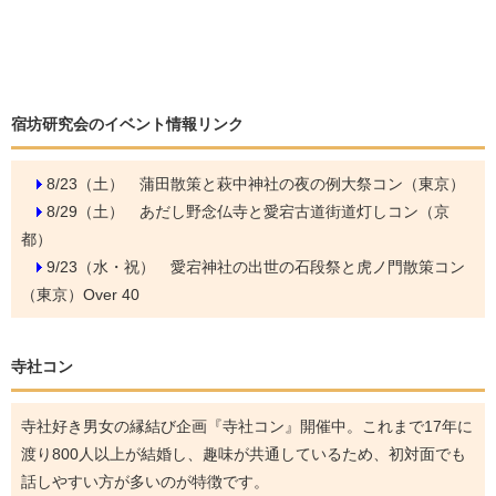
宿坊研究会のイベント情報リンク
8/23（土）
蒲田散策と萩中神社の夜の例大祭コン（東京）
8/29（土）
あだし野念仏寺と愛宕古道街道灯しコン（京
都）
9/23（水・祝）
愛宕神社の出世の石段祭と虎ノ門散策コン
（東京）Over 40
寺社コン
寺社好き男女の縁結び企画『寺社コン』開催中。これまで17年に
渡り800人以上が結婚し、趣味が共通しているため、初対面でも
話しやすい方が多いのが特徴です。