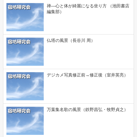
禅―心と体が綺麗になる坐り方 （池田書店
編集部）
仏塔の風景（長谷川 周）
デジカメ写真修正前→修正後（室井英亮）
万葉集名歌の風景（鉄野昌弘・牧野貞之）