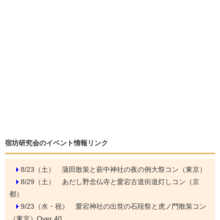
宿坊研究会のイベント情報リンク
8/23（土）
蒲田散策と萩中神社の夜の例大祭コン（東京）
8/29（土）
あだし野念仏寺と愛宕古道街道灯しコン（京
都）
9/23（水・祝）
愛宕神社の出世の石段祭と虎ノ門散策コン
（東京）Over 40