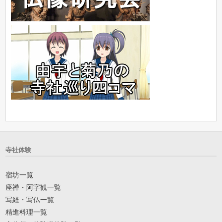
寺社体験
宿坊一覧
座禅・阿字観一覧
写経・写仏一覧
精進料理一覧