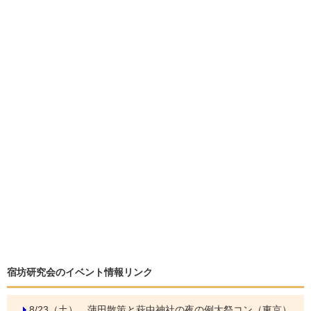
宿坊研究会のイベント情報リンク
8/23（土）
蒲田散策と萩中神社の夜の例大祭コン（東京）