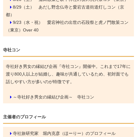
8/29（土）
あだし野念仏寺と愛宕古道街道灯しコン（京
都）
9/23（水・祝）
愛宕神社の出世の石段祭と虎ノ門散策コン
（東京）Over 40
寺社コン
寺社好き男女の縁結び企画『寺社コン』開催中。これまで17年に
渡り800人以上が結婚し、趣味が共通しているため、初対面でも
話しやすい方が多いのが特徴です。
～寺社好き男女の縁結び企画～ 寺社コン
主催者のプロフィール
寺社旅研究家 堀内克彦（ほーりー）のプロフィール