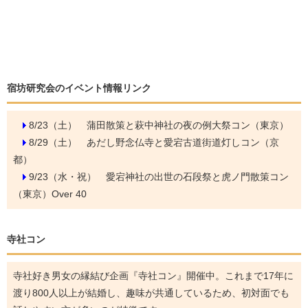
宿坊研究会のイベント情報リンク
8/23（土）
蒲田散策と萩中神社の夜の例大祭コン（東京）
8/29（土）
あだし野念仏寺と愛宕古道街道灯しコン（京
都）
9/23（水・祝）
愛宕神社の出世の石段祭と虎ノ門散策コン
（東京）Over 40
寺社コン
寺社好き男女の縁結び企画『寺社コン』開催中。これまで17年に
渡り800人以上が結婚し、趣味が共通しているため、初対面でも