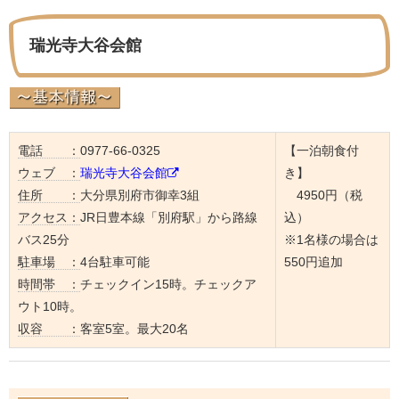
瑞光寺大谷会館
電話 ：
0977-66-0325
【一泊朝食付
ウェブ ：
瑞光寺大谷会館
き】
住所 ：
大分県別府市御幸3組
4950円（税
アクセス：
JR日豊本線「別府駅」から路線
込）
バス25分
※1名様の場合は
駐車場 ：
4台駐車可能
550円追加
時間帯 ：
チェックイン15時。チェックア
ウト10時。
収容 ：
客室5室。最大20名