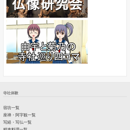
寺社体験
宿坊一覧
座禅・阿字観一覧
写経・写仏一覧
精進料理一覧