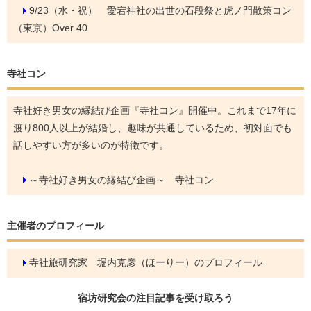
9/23（水・祝）
愛宕神社の出世の石段祭と虎ノ門散策コン
（東京）Over 40
寺社コン
寺社好き男女の縁結び企画『寺社コン』開催中。これまで17年に
渡り800人以上が結婚し、趣味が共通しているため、初対面でも
話しやすい方が多いのが特徴です。
～寺社好き男女の縁結び企画～ 寺社コン
主催者のプロフィール
寺社旅研究家 堀内克彦（ほーりー）のプロフィール
宿坊研究会の
注目記事
を受け取ろう