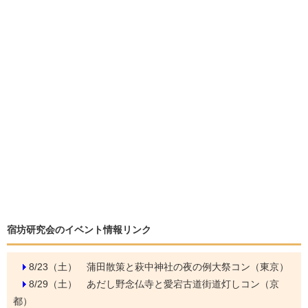
宿坊研究会のイベント情報リンク
8/23（土）
蒲田散策と萩中神社の夜の例大祭コン（東京）
8/29（土）
あだし野念仏寺と愛宕古道街道灯しコン（京
都）