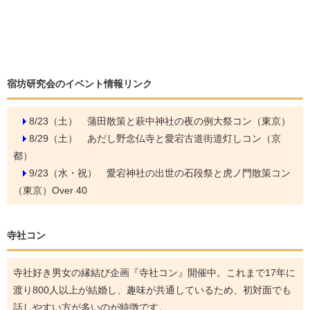
宿坊研究会のイベント情報リンク
8/23（土）
蒲田散策と萩中神社の夜の例大祭コン（東京）
8/29（土）
あだし野念仏寺と愛宕古道街道灯しコン（京
都）
9/23（水・祝）
愛宕神社の出世の石段祭と虎ノ門散策コン
（東京）Over 40
寺社コン
寺社好き男女の縁結び企画『寺社コン』開催中。これまで17年に
渡り800人以上が結婚し、趣味が共通しているため、初対面でも
話しやすい方が多いのが特徴です。