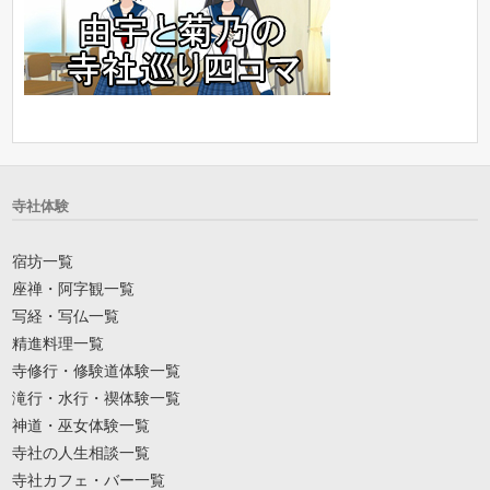
寺社体験
宿坊一覧
座禅・阿字観一覧
写経・写仏一覧
精進料理一覧
寺修行・修験道体験一覧
滝行・水行・禊体験一覧
神道・巫女体験一覧
寺社の人生相談一覧
寺社カフェ・バー一覧