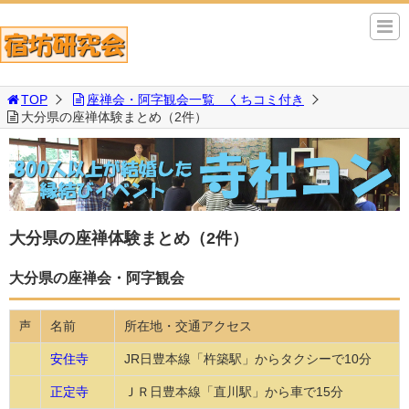
TOP
座禅会・阿字観会一覧 くちコミ付き
大分県の座禅体験まとめ（2件）
大分県の座禅体験まとめ（2件）
大分県の座禅会・阿字観会
名前
所在地・交通アクセス
声
安住寺
JR日豊本線「杵築駅」からタクシーで10分
正定寺
ＪＲ日豊本線「直川駅」から車で15分