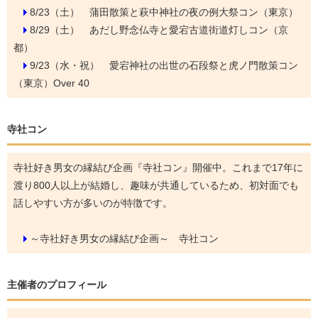
8/23（土）
蒲田散策と萩中神社の夜の例大祭コン（東京）
8/29（土）
あだし野念仏寺と愛宕古道街道灯しコン（京
都）
9/23（水・祝）
愛宕神社の出世の石段祭と虎ノ門散策コン
（東京）Over 40
寺社コン
寺社好き男女の縁結び企画『寺社コン』開催中。これまで17年に
渡り800人以上が結婚し、趣味が共通しているため、初対面でも
話しやすい方が多いのが特徴です。
～寺社好き男女の縁結び企画～ 寺社コン
主催者のプロフィール