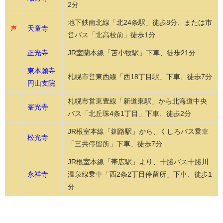
2分
地下鉄南北線「北24条駅」徒歩8分、または市
天童寺
声
営バス「北高校前」徒歩1分
正光寺
JR室蘭本線「苫小牧駅」下車、徒歩21分
東本願寺
札幌市営東西線「西18丁目駅」下車、徒歩7分
円山支院
札幌市営東豊線「新道東駅」から北海道中央
峯光寺
バス「北丘珠4条1丁目」下車、徒歩2分
JR根室本線「釧路駅」から、くしろバス乗車
松光寺
「三共停留所」下車、徒歩7分
JR根室本線「帯広駅」より、十勝バス十勝川
永祥寺
温泉線乗車「西2条2丁目停留所」下車、徒歩1
分