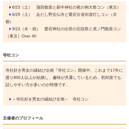
8/23（土）
蒲田散策と萩中神社の夜の例大祭コン（東京）
8/29（土）
あだし野念仏寺と愛宕古道街道灯しコン（京
都）
9/23（水・祝）
愛宕神社の出世の石段祭と虎ノ門散策コン
（東京）Over 40
寺社コン
寺社好き男女の縁結び企画『寺社コン』開催中。これまで17年に
渡り800人以上が結婚し、趣味が共通しているため、初対面でも
話しやすい方が多いのが特徴です。
～寺社好き男女の縁結び企画～ 寺社コン
主催者のプロフィール