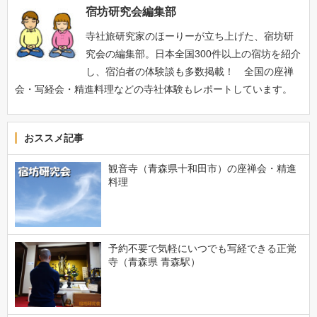
宿坊研究会編集部
寺社旅研究家のほーりーが立ち上げた、宿坊研
究会の編集部。日本全国300件以上の宿坊を紹介
し、宿泊者の体験談も多数掲載！ 全国の座禅
会・写経会・精進料理などの寺社体験もレポートしています。
おススメ記事
観音寺（青森県十和田市）の座禅会・精進
料理
予約不要で気軽にいつでも写経できる正覚
寺（青森県 青森駅）