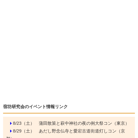
宿坊研究会のイベント情報リンク
8/23（土）
蒲田散策と萩中神社の夜の例大祭コン（東京）
8/29（土）
あだし野念仏寺と愛宕古道街道灯しコン（京