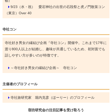
都）
9/23（水・祝）
愛宕神社の出世の石段祭と虎ノ門散策コン
（東京）Over 40
寺社コン
寺社好き男女の縁結び企画『寺社コン』開催中。これまで17年に
渡り800人以上が結婚し、趣味が共通しているため、初対面でも
話しやすい方が多いのが特徴です。
～寺社好き男女の縁結び企画～ 寺社コン
主催者のプロフィール
寺社旅研究家 堀内克彦（ほーりー）のプロフィール
宿坊研究会の
注目記事
を受け取ろう