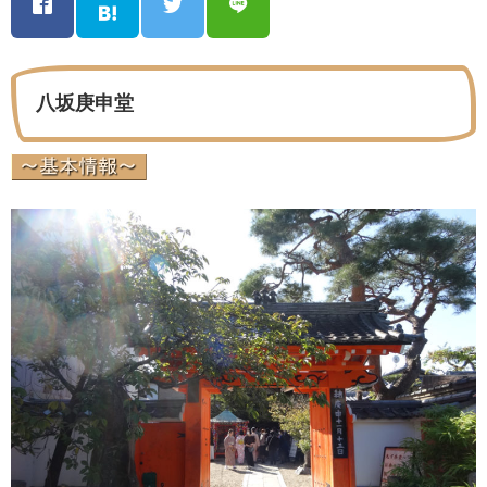
八坂庚申堂