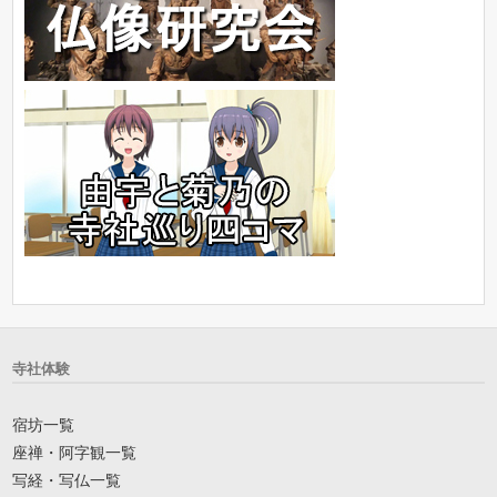
寺社体験
宿坊一覧
座禅・阿字観一覧
写経・写仏一覧