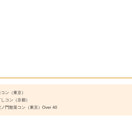
祭コン（東京）
灯しコン（京都）
門散策コン（東京）Over 40