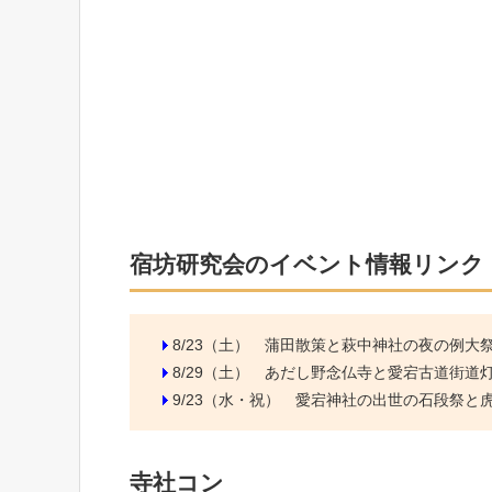
宿坊研究会のイベント情報リンク
8/23（土）
蒲田散策と萩中神社の夜の例大
8/29（土）
あだし野念仏寺と愛宕古道街道
9/23（水・祝）
愛宕神社の出世の石段祭と虎ノ
寺社コン