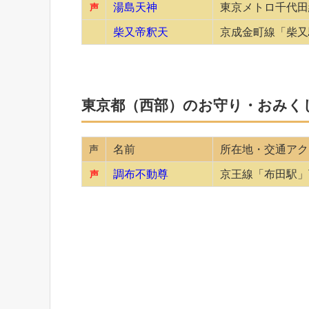
湯島天神
東京メトロ千代田
声
柴又帝釈天
京成金町線「柴又
東京都（西部）のお守り・おみく
声
名前
所在地・交通アク
調布不動尊
京王線「布田駅」
声