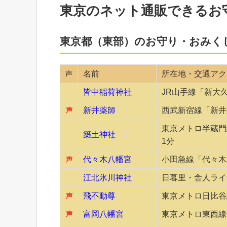
東京のネット通販できるお
東京都（東部）のお守り・おみく
声
名前
所在地・交通アク
皆中稲荷神社
JR山手線「新大
新井薬師
西武新宿線「新井
声
東京メトロ半蔵門
築土神社
1分
代々木八幡宮
小田急線「代々木
声
江北氷川神社
日暮里・舎人ライ
飛不動尊
東京メトロ日比谷
声
富岡八幡宮
東京メトロ東西線
声