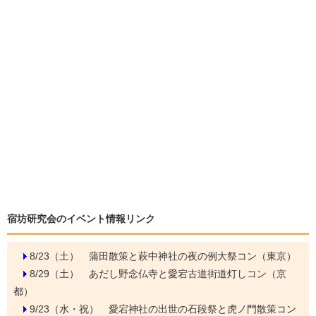
宿坊研究会のイベント情報リンク
8/23（土）
蒲田散策と萩中神社の夜の例大祭コン（東京）
8/29（土）
あだし野念仏寺と愛宕古道街道灯しコン（京
都）
9/23（水・祝）
愛宕神社の出世の石段祭と虎ノ門散策コン