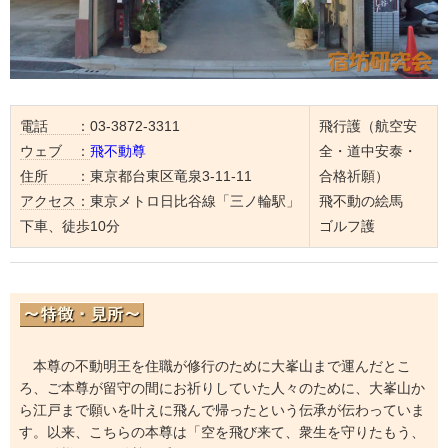
電話 ：
03-3872-3311
飛行護（航空安
ウェブ ：
飛不動尊
全・道中安泰・
住所 ：
東京都台東区竜泉3-11-11
合格祈願）
アクセス：
東京メトロ日比谷線「三ノ輪駅」
飛不動の絵馬
下車、徒歩10分
ゴルフ護
本尊の不動明王を住職が修行のために大峯山まで運んだとこ
ろ、ご本尊が留守の間にお祈りしていた人々のために、大峯山か
ら江戸まで願いを叶えに飛んで帰ったという伝承が伝わっていま
す。以来、こちらの本尊は「空を飛び来て、衆生を守りたもう、