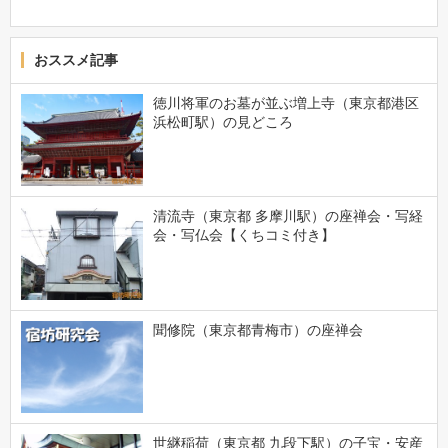
おススメ記事
徳川将軍のお墓が並ぶ増上寺（東京都港区
浜松町駅）の見どころ
清流寺（東京都 多摩川駅）の座禅会・写経
会・写仏会【くちコミ付き】
聞修院（東京都青梅市）の座禅会
世継稲荷（東京都 九段下駅）の子宝・安産