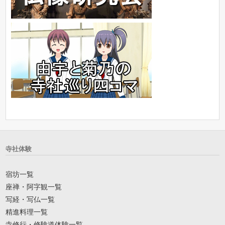
寺社体験
宿坊一覧
座禅・阿字観一覧
写経・写仏一覧
精進料理一覧
寺修行・修験道体験一覧