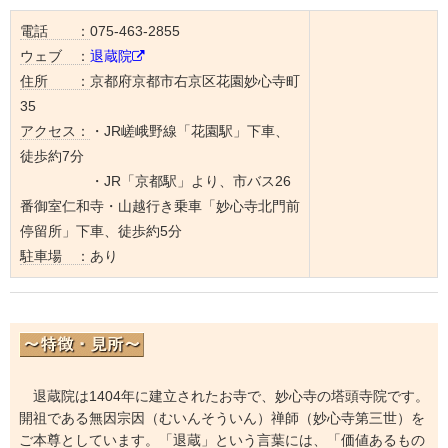
電話 ：
075-463-2855
ウェブ ：
退蔵院
住所 ：
京都府京都市右京区花園妙心寺町
35
アクセス：
・JR嵯峨野線「花園駅」下車、
徒歩約7分
・JR「京都駅」より、市バス26
番御室仁和寺・山越行き乗車「妙心寺北門前
停留所」下車、徒歩約5分
駐車場 ：
あり
退蔵院は1404年に建立されたお寺で、妙心寺の塔頭寺院です。
開祖である無因宗因（むいんそういん）禅師（妙心寺第三世）を
ご本尊としています。「退蔵」という言葉には、「価値あるもの