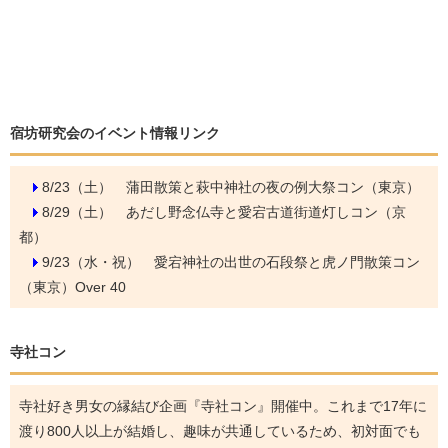
宿坊研究会のイベント情報リンク
8/23（土）
蒲田散策と萩中神社の夜の例大祭コン（東京）
8/29（土）
あだし野念仏寺と愛宕古道街道灯しコン（京
都）
9/23（水・祝）
愛宕神社の出世の石段祭と虎ノ門散策コン
（東京）Over 40
寺社コン
寺社好き男女の縁結び企画『寺社コン』開催中。これまで17年に
渡り800人以上が結婚し、趣味が共通しているため、初対面でも