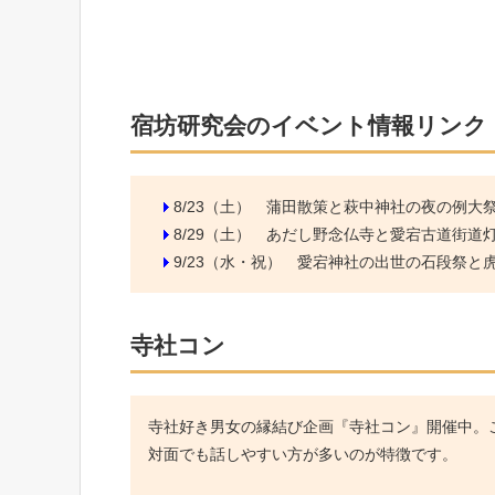
宿坊研究会のイベント情報リンク
8/23（土）
蒲田散策と萩中神社の夜の例大
8/29（土）
あだし野念仏寺と愛宕古道街道
9/23（水・祝）
愛宕神社の出世の石段祭と虎ノ
寺社コン
寺社好き男女の縁結び企画『寺社コン』開催中。こ
対面でも話しやすい方が多いのが特徴です。