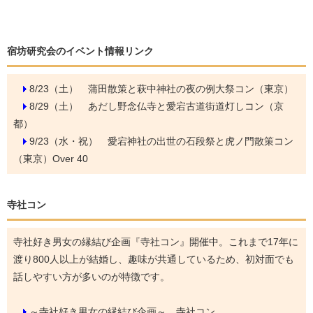
宿坊研究会のイベント情報リンク
8/23（土）
蒲田散策と萩中神社の夜の例大祭コン（東京）
8/29（土）
あだし野念仏寺と愛宕古道街道灯しコン（京
都）
9/23（水・祝）
愛宕神社の出世の石段祭と虎ノ門散策コン
（東京）Over 40
寺社コン
寺社好き男女の縁結び企画『寺社コン』開催中。これまで17年に
渡り800人以上が結婚し、趣味が共通しているため、初対面でも
話しやすい方が多いのが特徴です。
～寺社好き男女の縁結び企画～ 寺社コン