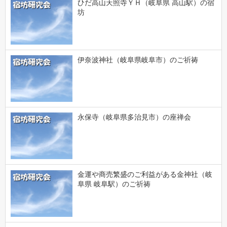
ひだ高山天照寺ＹＨ（岐阜県 高山駅）の宿
坊
伊奈波神社（岐阜県岐阜市）のご祈祷
永保寺（岐阜県多治見市）の座禅会
金運や商売繁盛のご利益がある金神社（岐
阜県 岐阜駅）のご祈祷