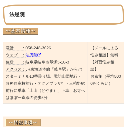
法恩院
電話 ：
058-248-3626
【メールによる
ウェブ ：
法恩院
悩み相談】無料
住所 ：
岐阜県岐阜市琴塚3-10-3
【対面悩み相
アクセス：
JR東海道本線「岐阜駅」からバ
談】
スターミナル13番乗り場、諏訪山団地行・
お布施（平均500
各務原高校前行・テクノプラザ行・三柿野駅
0円くらい）
前行に乗車「土山（どやま）」下車、お寺へ
はほぼ一直線の徒歩5分