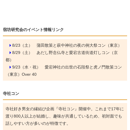
宿坊研究会のイベント情報リンク
8/23（土）
蒲田散策と萩中神社の夜の例大祭コン（東京）
8/29（土）
あだし野念仏寺と愛宕古道街道灯しコン（京
都）
9/23（水・祝）
愛宕神社の出世の石段祭と虎ノ門散策コン
（東京）Over 40
寺社コン
寺社好き男女の縁結び企画『寺社コン』開催中。これまで17年に
渡り800人以上が結婚し、趣味が共通しているため、初対面でも
話しやすい方が多いのが特徴です。