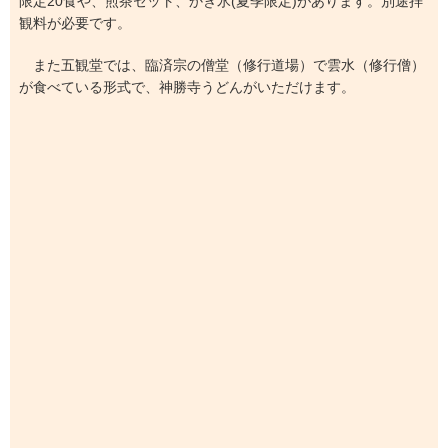
限定20食や、煎茶セット、かき氷(夏季限定)があります。別途拝
観料が必要です。
また五観堂では、臨済宗の僧堂（修行道場）で雲水（修行僧）
が食べている形式で、神勝寺うどんがいただけます。