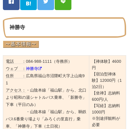
神勝寺
電話 ：
084-988-1111（寺務所）
【禅体験】4600
円
ウェブ ：
神勝寺
【宿泊型禅体
住所 ：
広島県福山市沼隈町大字上山南9
験】12000円（1
1
泊2日）
アクセス：
・山陰本線「福山駅」から、北口
【坐禅】志納料
より昭和の湯シャトルバス乗車、「新勝寺」
600円/人
下車（平日のみ）
【写経】志納料
・山陰本線「福山駅」から、鞆鉄
1000円
※別途拝観料が
バス6番乗り場より「みろくの里直行」乗
必要
車、「神勝寺」下車（土日祝）