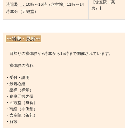
【含空院（茶
時間帯 ：
10時～16時（含空院）11時～14
房）】
時30分（五観堂）
日帰りの禅体験が9時30から15時まで開催されています。
禅体験の流れ
・受付・説明
・般若心経
・坐禅（禅堂）
・食事五観之偈
・五観堂（昼食）
・写経（非佛堂）
・含空院（茶礼）
・解散