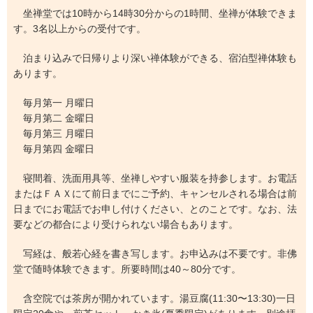
坐禅堂では10時から14時30分からの1時間、坐禅が体験できま
す。3名以上からの受付です。
泊まり込みで日帰りより深い禅体験ができる、宿泊型禅体験も
あります。
毎月第一 月曜日
毎月第二 金曜日
毎月第三 月曜日
毎月第四 金曜日
寝間着、洗面用具等、坐禅しやすい服装を持参します。お電話
またはＦＡＸにて前日までにご予約、キャンセルされる場合は前
日までにお電話でお申し付けください、とのことです。なお、法
要などの都合により受けられない場合もあります。
写経は、般若心経を書き写します。お申込みは不要です。非佛
堂で随時体験できます。所要時間は40～80分です。
含空院では茶房が開かれています。湯豆腐(11:30〜13:30)一日