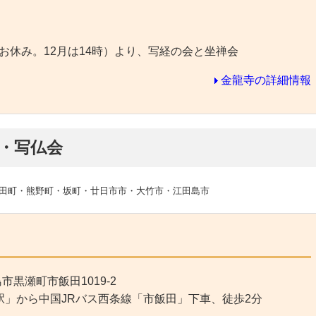
はお休み。12月は14時）より、写経の会と坐禅会
金龍寺の詳細情報
・写仏会
田町・熊野町・坂町・廿日市市・大竹市・江田島市
市黒瀬町市飯田1019-2
駅」から中国JRバス西条線「市飯田」下車、徒歩2分