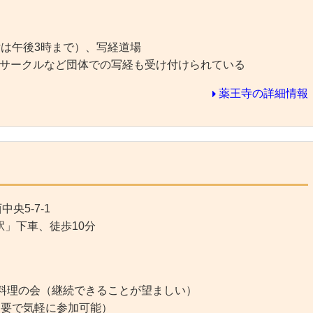
付は午後3時まで）、写経道場
サークルなど団体での写経も受け付けられている
薬王寺の詳細情報
央5-7-1
駅」下車、徒歩10分
進料理の会（継続できることが望ましい）
不要で気軽に参加可能）