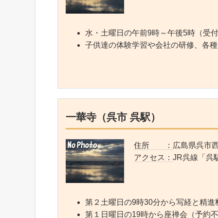
水・土曜日の午前9時～午後5時（受
子供達の体験学習や会社の研修、各種
一華寺（呉市 呉駅）
住所 ：
広島県呉市西中
アクセス：
JR呉線「呉
第２土曜日の9時30分から写経と精
第１日曜日の19時から座禅会（予約