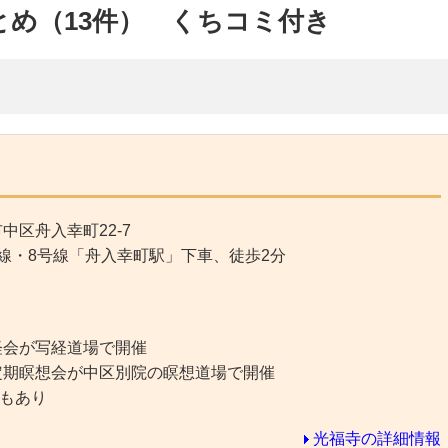
とめ（13件） くちコミ付き
中区舟入幸町22-7
線・8号線「舟入幸町駅」下車、徒歩2分
経会が写経道場で開催
、定期瞑想会が中区別院の瞑想道場で開催
もあり
光福寺の詳細情報