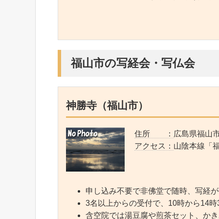
福山市の写経会・写仏会
神勝寺（福山市）
住所 ：
広島県福山市
アクセス：
山陰本線「
申し込み不要で非佛堂で随時、写経が
3名以上からの受付で、10時から14
含空院では湯豆腐や煎茶セット、かき