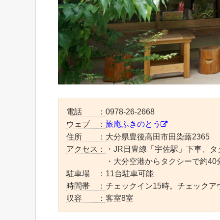
電話 ：
0978-26-2668
ウェブ ：
旅庵ふきのとう
住所 ：
大分県豊後高田市田染蕗2365
アクセス：
・JR日豊線「宇佐駅」下車、タ
・大分空港からタクシーで約40
駐車場 ：
11台駐車可能
時間帯 ：
チェックイン15時。チェックア
収容 ：
客室8室