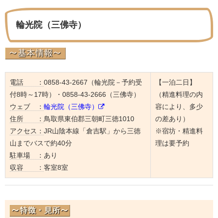
輪光院（三佛寺）
電話 ：
0858-43-2667（輪光院－予約受
【一泊二日】
付8時～17時）・0858-43-2666（三佛寺）
（精進料理の内
ウェブ ：
輪光院（三佛寺）
容により、多少
住所 ：
鳥取県東伯郡三朝町三徳1010
の差あり）
アクセス：
JR山陰本線「倉吉駅」から三徳
※宿坊・精進料
山までバスで約40分
理は要予約
駐車場 ：
あり
収容 ：
客室8室