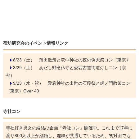
宿坊研究会のイベント情報リンク
8/23（土）
蒲田散策と萩中神社の夜の例大祭コン（東京）
8/29（土）
あだし野念仏寺と愛宕古道街道灯しコン（京
都）
9/23（水・祝）
愛宕神社の出世の石段祭と虎ノ門散策コン
（東京）Over 40
寺社コン
寺社好き男女の縁結び企画『寺社コン』開催中。これまで17年に
渡り800人以上が結婚し、趣味が共通しているため、初対面でも