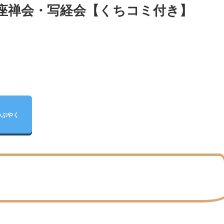
の座禅会・写経会【くちコミ付き】
つぶやく