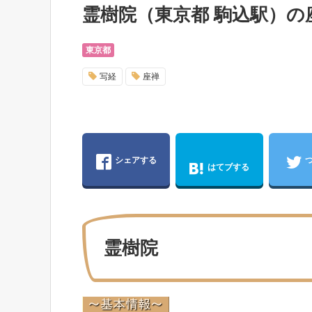
霊樹院（東京都 駒込駅）
東京都
写経
座禅
シェアする
はてブする
霊樹院