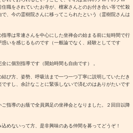
前住職をされていたお寺が、檀家さんとのお付き合い等で忙殺
由で、今の霊樹院さんに移ってこられたという（霊樹院さんは
。
指導は常連さんを中心にした坐禅会の始まる前に短時間で行
戸惑いを感じるものです（一般論でなく、経験としてです
全に個別指導です（開始時間も自由です） 。
結び方、姿勢、呼吸法まで一つ一つ丁寧に説明していただき
楽ですし、余計なことに緊張しないで済むのはありがたいです
ご指導のお蔭で全員満足の坐禅会となりました。２回目以降
込めないって方、是非興味のある仲間を募ってどうぞ！