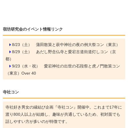
宿坊研究会のイベント情報リンク
8/23（土）
蒲田散策と萩中神社の夜の例大祭コン（東京）
8/29（土）
あだし野念仏寺と愛宕古道街道灯しコン（京
都）
9/23（水・祝）
愛宕神社の出世の石段祭と虎ノ門散策コン
（東京）Over 40
寺社コン
寺社好き男女の縁結び企画『寺社コン』開催中。これまで17年に
渡り800人以上が結婚し、趣味が共通しているため、初対面でも
話しやすい方が多いのが特徴です。