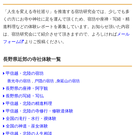
「人生を変える寺社巡り」を推進する宿坊研究会では、少しでも多
くの方にお寺や神社に足を運んで頂くため、宿坊や座禅・写経・精
進料理などの体験レポートを募集しています。お知らせ頂いた内容
は、宿坊研究会にて紹介させて頂きますので、よろしければ
メール
フォーム
よりご投稿ください。
長野県近郊の寺社体験一覧
甲信越・北陸の宿坊
善光寺の宿坊
,
戸隠の宿坊
,
身延山の宿坊
長野県の座禅・阿字観
長野県の写経・写仏
甲信越・北陸の精進料理
甲信越・北陸の寺修行・修験道体験
全国の滝行・水行・禊体験
全国の神道・巫女体験
甲信越・北陸の人生相談