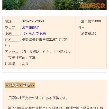
電話 ：
026-254-2058
一泊二食11000
ウェブ ：
宮本旅館
円～
予約 ：
じゃらんで予約
（消費税込）
住所 ：
長野県長野市戸隠2167（宝光
社）
アクセス：
JR「長野駅」から、川中島バス
「宝光社宮前」下車
駐車場 ：
あり
戸隠神社宝光社の近くにある宿坊です。
神仏分離令の時に床板として隠され、修理の際に発見された版