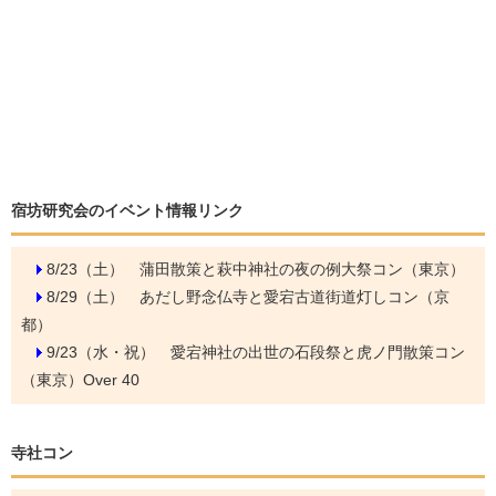
宿坊研究会のイベント情報リンク
8/23（土）
蒲田散策と萩中神社の夜の例大祭コン（東京）
8/29（土）
あだし野念仏寺と愛宕古道街道灯しコン（京
都）
9/23（水・祝）
愛宕神社の出世の石段祭と虎ノ門散策コン
（東京）Over 40
寺社コン