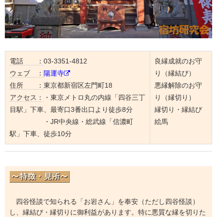
電話 ：
03-3351-4812
良縁成就のお守
ウェブ ：
陽運寺
り（縁結び）
住所 ：
東京都新宿区左門町18
悪縁解除のお守
アクセス：
・東京メトロ丸の内線「四谷三丁
り（縁切り）
目駅」下車、最寄口3番出口より徒歩8分
縁切り・縁結び
・JR中央線・総武線「信濃町
絵馬
駅」下車、徒歩10分
四谷怪談で知られる「お岩さん」を奉安（ただし四谷怪談）
し、縁結び・縁切りに御利益があります。特に悪質な縁を切りた