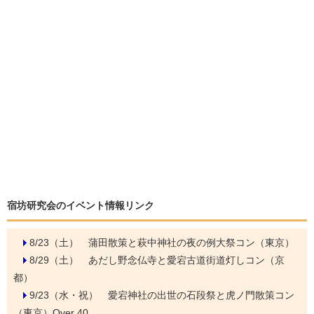
宿坊研究会のイベント情報リンク
8/23（土）
蒲田散策と萩中神社の夜の例大祭コン（東京）
8/29（土）
あだし野念仏寺と愛宕古道街道灯しコン（京
都）
9/23（水・祝）
愛宕神社の出世の石段祭と虎ノ門散策コン
（東京）Over 40