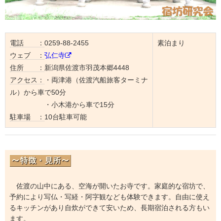
電話 ：
0259-88-2455
素泊まり
ウェブ ：
弘仁寺
住所 ：
新潟県佐渡市羽茂本郷4448
アクセス：
・両津港（佐渡汽船旅客ターミナ
ル）から車で50分
・小木港から車で15分
駐車場 ：
10台駐車可能
佐渡の山中にある、空海が開いたお寺です。家庭的な宿坊で、
予約により写仏・写経・阿字観なども体験できます。自由に使え
るキッチンがあり自炊ができて安いため、長期宿泊される方もい
ます。