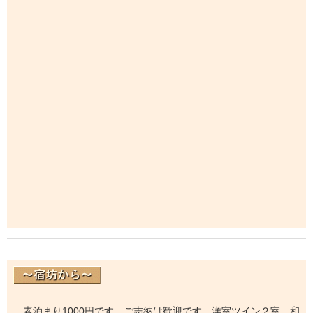
素泊まり1000円です。ご志納は歓迎です。洋室ツイン２室、和