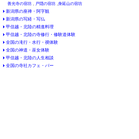
善光寺の宿坊
,
戸隠の宿坊
,
身延山の宿坊
新潟県の座禅・阿字観
新潟県の写経・写仏
甲信越・北陸の精進料理
甲信越・北陸の寺修行・修験道体験
全国の滝行・水行・禊体験
全国の神道・巫女体験
甲信越・北陸の人生相談
全国の寺社カフェ・バー