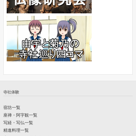
寺社体験
宿坊一覧
座禅・阿字観一覧
写経・写仏一覧
精進料理一覧