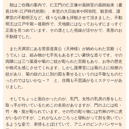
朝はご住職の案内で、仁王門の仁王像や薬師堂の薬師如来（慶
長15年-江戸時代初期）、本堂の大日如来や阿弥陀、観音様、護
摩堂の不動明王など、様々な仏像も拝観させて頂きました。不動
明王は江戸中期～後期作で、天地眼にはなっておらずにまっすぐ
正面を見つめています。その凛とした視線が涼やかで、美形のお
不動様でした。
また天満宮にある菅原道真公（天神様）が納められた宮殿（く
うでん）は、組み物が七手先もあるすごい豪快な造りです。その
両隣には三つ葉葵や菊のご紋が彫られた宮殿もあり、お寺の歴史
や格式を感じさせてくれます。しかし護摩堂には菊の上に桔梗の
紋があり、菊の紋の上に別の図を乗せるというのは不敬なものだ
ったのではないかな～？ と、住職も不思議がるミステリーがあ
りました。
そしてちょっと面白かったのが、乳門。女性の乳房の形をした
取っ手が付いているためこの名前がありますが、門の上には松・
竹・梅・龍が彫られています。その竹の彫り物には竹林の中に虎
がいるのですが、これがなんかごろっと寝転がって肘を突いてい
るような姿で、表情もとぼけていて、アニメのピンクパンサーを