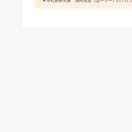
寺社旅研究家 堀内克彦（ほーりー）のプロ