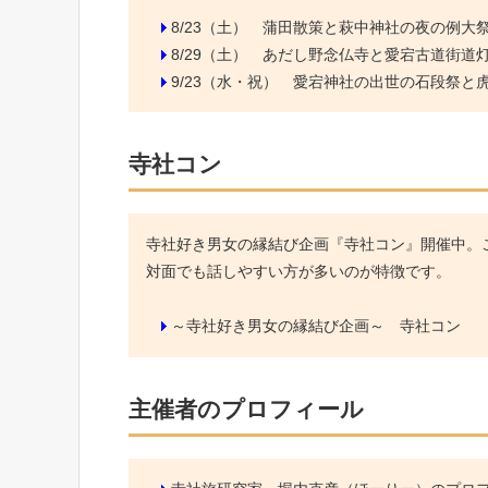
8/23（土）
蒲田散策と萩中神社の夜の例大
8/29（土）
あだし野念仏寺と愛宕古道街道
9/23（水・祝）
愛宕神社の出世の石段祭と虎ノ
寺社コン
寺社好き男女の縁結び企画『寺社コン』開催中。こ
対面でも話しやすい方が多いのが特徴です。
～寺社好き男女の縁結び企画～ 寺社コン
主催者のプロフィール