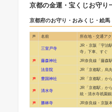
京都の金運・宝くじお守り
京都府のお守り・おみくじ・絵馬
声
名前
所在地・交通アク
JR・京阪「宇治
三室戸寺
寺」下車、すぐ
藤森神社
JR奈良線「藤森
声
法音院
JR「京都駅」烏
豊国神社
JR「京都駅」か
声
JR「京都駅」か
清水寺
声
統・清水寺祇園銀
勝林寺
JR奈良線・京阪
声