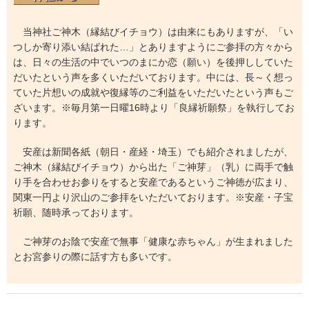
当神社ご神木（縁結びイチョウ）は由来にもありますが、「い
つしか寄り添い結ばれた…」とありますようにご参拝の方々から
は、日々の生活の中でいつのまにか恋（願い）を後押ししていた
だいたという声を多くいただいております。中には、長～く想っ
ていた片想いの成就や復縁等のご利益をいただいたという声もご
ざいます。※毎月第一日曜16時より「良縁祈願祭」を執行してお
ります。
安産は新聞各紙（朝日・産経・埼玉）でも紹介されましたが、
ご神木（縁結びイチョウ）から出た「ご神芽」（乳）に両手で触
り手を合わせお参りをすると安産であるというご神徳が広まり、
関東一円より沢山のご参拝をいただいております。※安産・子宝
祈願、随時承っております。
ご神芽のお陰で安産で無事「健康な赤ちゃん」が生まれました
とお宮参りの際に話す方も多いです。