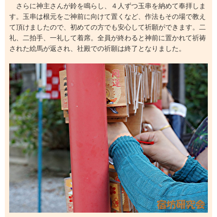
さらに神主さんが鈴を鳴らし、４人ずつ玉串を納めて奉拝しま
す。玉串は根元をご神前に向けて置くなど、作法もその場で教え
て頂けましたので、初めての方でも安心して祈願ができます。二
礼、二拍手、一礼して着席。全員が終わると神前に置かれて祈祷
された絵馬が返され、社殿での祈願は終了となりました。