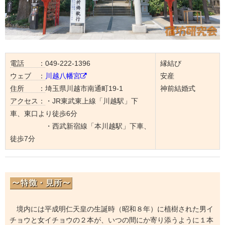
電話 ：
049-222-1396
縁結び
ウェブ ：
川越八幡宮
安産
住所 ：
埼玉県川越市南通町19-1
神前結婚式
アクセス：
・JR東武東上線「川越駅」下
車、東口より徒歩6分
・西武新宿線「本川越駅」下車、
徒歩7分
境内には平成明仁天皇の生誕時（昭和８年）に植樹された男イ
チョウと女イチョウの２本が、いつの間にか寄り添うように１本