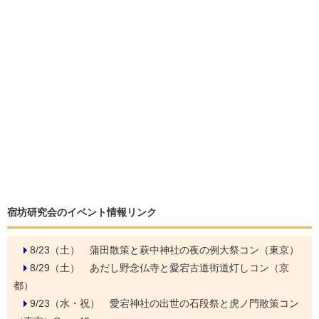
宿坊研究会のイベント情報リンク
8/23（土）
蒲田散策と萩中神社の夜の例大祭コン（東京）
8/29（土）
あだし野念仏寺と愛宕古道街道灯しコン（京
都）
9/23（水・祝）
愛宕神社の出世の石段祭と虎ノ門散策コン