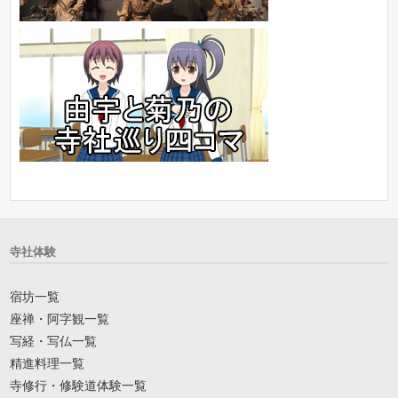
寺社体験
宿坊一覧
座禅・阿字観一覧
写経・写仏一覧
精進料理一覧
寺修行・修験道体験一覧