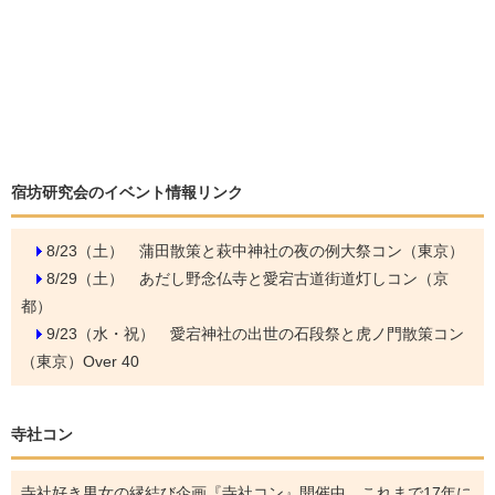
宿坊研究会のイベント情報リンク
8/23（土）
蒲田散策と萩中神社の夜の例大祭コン（東京）
8/29（土）
あだし野念仏寺と愛宕古道街道灯しコン（京
都）
9/23（水・祝）
愛宕神社の出世の石段祭と虎ノ門散策コン
（東京）Over 40
寺社コン
寺社好き男女の縁結び企画『寺社コン』開催中。これまで17年に