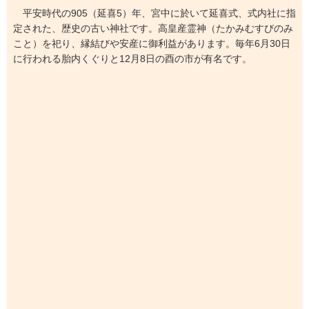
平安時代の905（延喜5）年、宮中に於いて延喜式、式内社に指
定された、歴史の古い神社です。高皇産霊神（たかみむすびのみ
こと）を祀り、縁結びや安産に御利益があります。毎年6月30日
に行われる胎内くぐりと12月8日の酉の市が有名です。