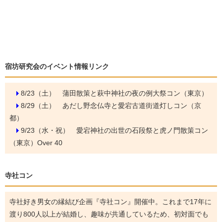
宿坊研究会のイベント情報リンク
8/23（土）
蒲田散策と萩中神社の夜の例大祭コン（東京）
8/29（土）
あだし野念仏寺と愛宕古道街道灯しコン（京
都）
9/23（水・祝）
愛宕神社の出世の石段祭と虎ノ門散策コン
（東京）Over 40
寺社コン
寺社好き男女の縁結び企画『寺社コン』開催中。これまで17年に
渡り800人以上が結婚し、趣味が共通しているため、初対面でも