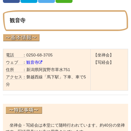
観音寺
電話 ：
0250-68-3705
【坐禅会】
ウェブ ：
観音寺
【写経会】
住所 ：
新潟県阿賀野市草水751
アクセス：
磐越西線「馬下駅」下車、車で5
分
坐禅会・写経会は本堂にて随時行われています。約40分の坐禅