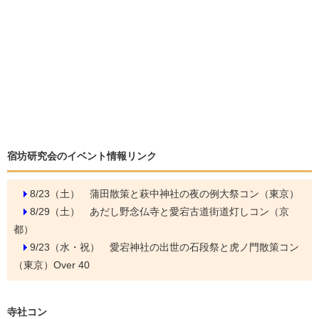
宿坊研究会のイベント情報リンク
8/23（土）
蒲田散策と萩中神社の夜の例大祭コン（東京）
8/29（土）
あだし野念仏寺と愛宕古道街道灯しコン（京
都）
9/23（水・祝）
愛宕神社の出世の石段祭と虎ノ門散策コン
（東京）Over 40
寺社コン