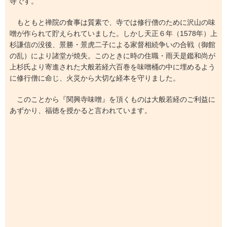
寺です。
もともと禅院の食事は質素で、寺では修行僧のために沢山の味
噌が作られて貯えられていました。しかし天正６年（1578年）上
杉謙信の没後、景勝・景虎二子による家督相続争いの合戦（御館
の乱）により諸堂が焼失。このときに時の住職・雨天是鑑和尚が
上杉氏より寄進された大般若経六百巻を味噌桶の中に埋めるよう
に修行僧に命じ、火災から大切な経本を守りました。
このことから『関興寺味噌』を頂くものは大般若経のご利益に
あずかり、福徳を授かると言われています。