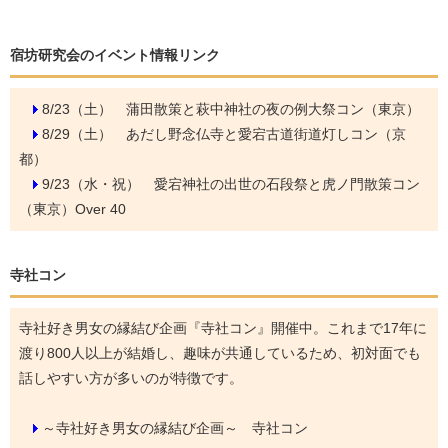
宿坊研究会のイベント情報リンク
8/23（土）
蒲田散策と萩中神社の夜の例大祭コン（東京）
8/29（土）
あだし野念仏寺と愛宕古道街道灯しコン（京
都）
9/23（水・祝）
愛宕神社の出世の石段祭と虎ノ門散策コン
（東京）Over 40
寺社コン
寺社好き男女の縁結び企画『寺社コン』開催中。これまで17年に
渡り800人以上が結婚し、趣味が共通しているため、初対面でも
話しやすい方が多いのが特徴です。
～寺社好き男女の縁結び企画～ 寺社コン