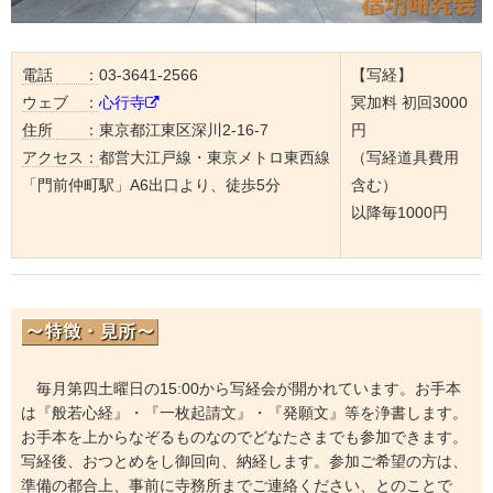
電話 ：
03-3641-2566
【写経】
ウェブ ：
心行寺
冥加料 初回3000
住所 ：
東京都江東区深川2-16-7
円
アクセス：
都営大江戸線・東京メトロ東西線
（写経道具費用
「門前仲町駅」A6出口より、徒歩5分
含む）
以降毎1000円
毎月第四土曜日の15:00から写経会が開かれています。お手本
は『般若心経』・『一枚起請文』・『発願文』等を浄書します。
お手本を上からなぞるものなのでどなたさまでも参加できます。
写経後、おつとめをし御回向、納経します。参加ご希望の方は、
準備の都合上、事前に寺務所までご連絡ください、とのことで