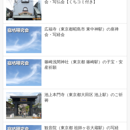
会・写仏会【くちコミ付き】
広福寺（東京都昭島市 東中神駅）の座禅
会・写経会
篠崎浅間神社（東京都 篠崎駅）の子宝・安
産祈願
池上本門寺（東京都大田区 池上駅）のご祈
祷
観音院（東京都 祖師ヶ谷大蔵駅）の写経