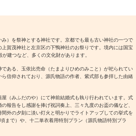
み）を祭神とする神社です。京都でも最も古い神社の一つで
の上賀茂神社と左京区の下鴨神社のお祭りです。境内には国宝
殿が建つなど、多くの文化財があります。
である、玉依比売命（たまよりひめのみこと）が祀られてい
から信仰されており、源氏物語の作者、紫式部も参拝した由緒
屋（みふだのや）にて神前結婚式も執り行われています。式
婚の報告をし感謝を捧げ祝詞奏上、三々九度のお盃の儀など、
時間外の夕刻に淡い灯火と明かりでライトアップしての挙式を
旬頃まで）や、十二単衣着用特別プラン（源氏物語特別プラ