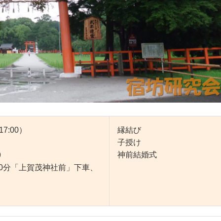
17:00）
縁結び
子授け
神前結婚式
9
40分「上賀茂神社前」下車、