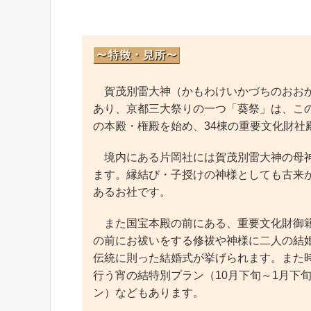
賀茂別雷大神（かもわけいかづちのおおか
あり、京都三大祭りの一つ「葵祭」は、こ
の本殿・権殿を始め、34棟の重要文化財社
境内にある片岡社には賀茂別雷大神の母神
ます。縁結び・子授けの神様としても古来
あるお社です。
また国宝本殿の前にある、重要文化財御籍
の前にお祓いをする修祓や神様に二人の結
伝統に則った結婚式が挙げられます。また
行う宵の結特別プラン（10月下旬～1月下
ン）などもあります。