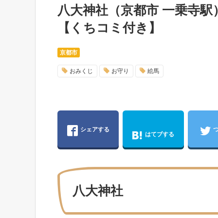
八大神社（京都市 一乗寺
【くちコミ付き】
京都市
おみくじ
お守り
絵馬
シェアする
はてブする
八大神社