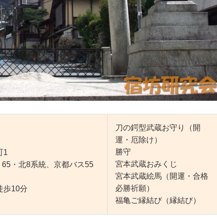
刀の鍔型武蔵お守り（開
運・厄除け）
勝守
町1
宮本武蔵おみくじ
65・北8系統、京都バス55
宮本武蔵絵馬（開運・合格
必勝祈願）
10分
福亀ご縁結び（縁結び）