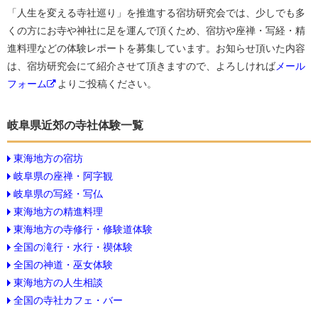
「人生を変える寺社巡り」を推進する宿坊研究会では、少しでも多
くの方にお寺や神社に足を運んで頂くため、宿坊や座禅・写経・精
進料理などの体験レポートを募集しています。お知らせ頂いた内容
は、宿坊研究会にて紹介させて頂きますので、よろしければ
メール
フォーム
よりご投稿ください。
岐阜県近郊の寺社体験一覧
東海地方の宿坊
岐阜県の座禅・阿字観
岐阜県の写経・写仏
東海地方の精進料理
東海地方の寺修行・修験道体験
全国の滝行・水行・禊体験
全国の神道・巫女体験
東海地方の人生相談
全国の寺社カフェ・バー