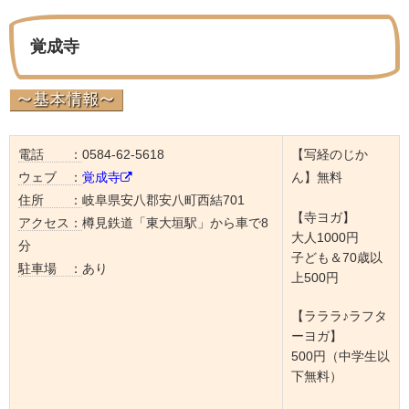
覚成寺
電話 ：
0584-62-5618
【写経のじか
ウェブ ：
覚成寺
ん】無料
住所 ：
岐阜県安八郡安八町西結701
【寺ヨガ】
アクセス：
樽見鉄道「東大垣駅」から車で8
大人1000円
分
子ども＆70歳以
駐車場 ：
あり
上500円
【ラララ♪ラフタ
ーヨガ】
500円（中学生以
下無料）