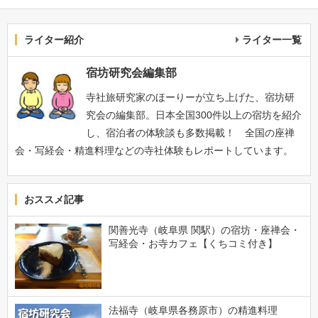
ライター紹介
ライター一覧
宿坊研究会編集部
寺社旅研究家のほーりーが立ち上げた、宿坊研
究会の編集部。日本全国300件以上の宿坊を紹介
し、宿泊者の体験談も多数掲載！ 全国の座禅
会・写経会・精進料理などの寺社体験もレポートしています。
おススメ記事
関善光寺（岐阜県 関駅）の宿坊・座禅会・
写経会・お寺カフェ【くちコミ付き】
法福寺（岐阜県各務原市）の精進料理