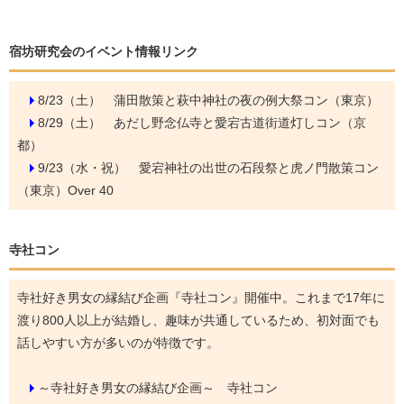
宿坊研究会のイベント情報リンク
8/23（土）
蒲田散策と萩中神社の夜の例大祭コン（東京）
8/29（土）
あだし野念仏寺と愛宕古道街道灯しコン（京
都）
9/23（水・祝）
愛宕神社の出世の石段祭と虎ノ門散策コン
（東京）Over 40
寺社コン
寺社好き男女の縁結び企画『寺社コン』開催中。これまで17年に
渡り800人以上が結婚し、趣味が共通しているため、初対面でも
話しやすい方が多いのが特徴です。
～寺社好き男女の縁結び企画～ 寺社コン