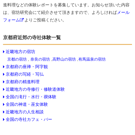
進料理などの体験レポートを募集しています。お知らせ頂いた内容
は、宿坊研究会にて紹介させて頂きますので、よろしければ
メール
フォーム
よりご投稿ください。
京都府近郊の寺社体験一覧
近畿地方の宿坊
京都の宿坊
,
奈良の宿坊
,
高野山の宿坊
,
有馬温泉の宿坊
京都府の座禅・阿字観
京都府の写経・写仏
京都府の精進料理
近畿地方の寺修行・修験道体験
全国の滝行・水行・禊体験
全国の神道・巫女体験
近畿地方の人生相談
全国の寺社カフェ・バー