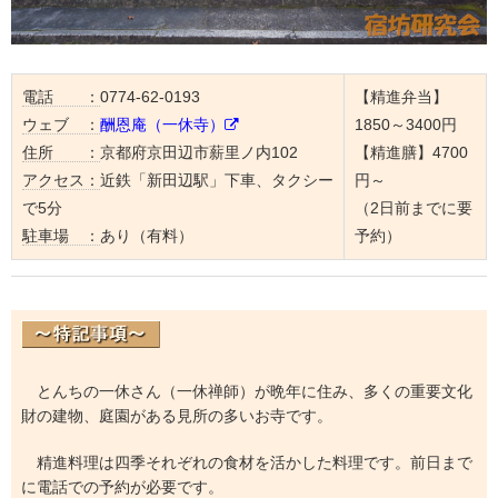
電話 ：
0774-62-0193
【精進弁当】
ウェブ ：
酬恩庵（一休寺）
1850～3400円
住所 ：
京都府京田辺市薪里ノ内102
【精進膳】4700
アクセス：
近鉄「新田辺駅」下車、タクシー
円～
で5分
（2日前までに要
駐車場 ：
あり（有料）
予約）
とんちの一休さん（一休禅師）が晩年に住み、多くの重要文化
財の建物、庭園がある見所の多いお寺です。
精進料理は四季それぞれの食材を活かした料理です。前日まで
に電話での予約が必要です。