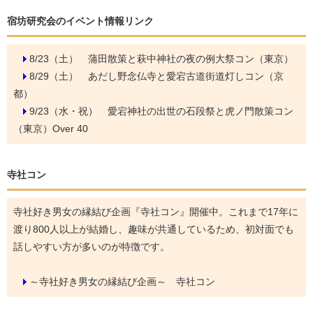
宿坊研究会のイベント情報リンク
8/23（土）
蒲田散策と萩中神社の夜の例大祭コン（東京）
8/29（土）
あだし野念仏寺と愛宕古道街道灯しコン（京
都）
9/23（水・祝）
愛宕神社の出世の石段祭と虎ノ門散策コン
（東京）Over 40
寺社コン
寺社好き男女の縁結び企画『寺社コン』開催中。これまで17年に
渡り800人以上が結婚し、趣味が共通しているため、初対面でも
話しやすい方が多いのが特徴です。
～寺社好き男女の縁結び企画～ 寺社コン