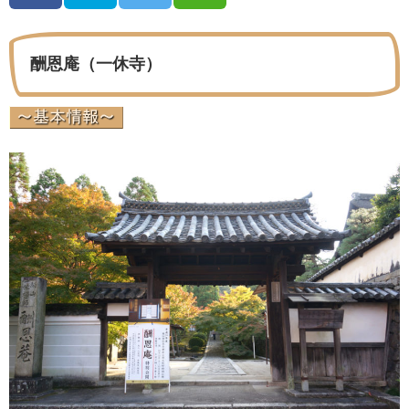
酬恩庵（一休寺）