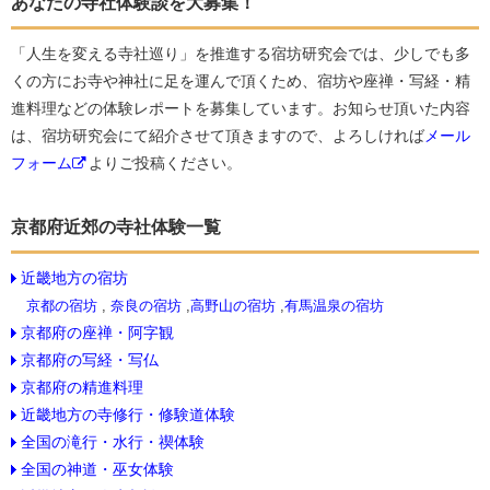
あなたの寺社体験談を大募集！
「人生を変える寺社巡り」を推進する宿坊研究会では、少しでも多
くの方にお寺や神社に足を運んで頂くため、宿坊や座禅・写経・精
進料理などの体験レポートを募集しています。お知らせ頂いた内容
は、宿坊研究会にて紹介させて頂きますので、よろしければ
メール
フォーム
よりご投稿ください。
京都府近郊の寺社体験一覧
近畿地方の宿坊
京都の宿坊
,
奈良の宿坊
,
高野山の宿坊
,
有馬温泉の宿坊
京都府の座禅・阿字観
京都府の写経・写仏
京都府の精進料理
近畿地方の寺修行・修験道体験
全国の滝行・水行・禊体験
全国の神道・巫女体験