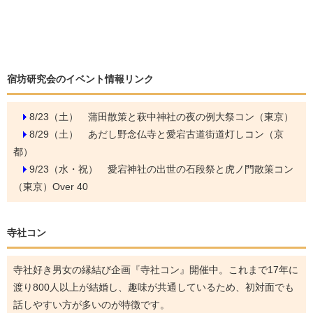
宿坊研究会のイベント情報リンク
8/23（土）
蒲田散策と萩中神社の夜の例大祭コン（東京）
8/29（土）
あだし野念仏寺と愛宕古道街道灯しコン（京
都）
9/23（水・祝）
愛宕神社の出世の石段祭と虎ノ門散策コン
（東京）Over 40
寺社コン
寺社好き男女の縁結び企画『寺社コン』開催中。これまで17年に
渡り800人以上が結婚し、趣味が共通しているため、初対面でも
話しやすい方が多いのが特徴です。