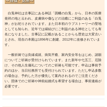
白兎神社は古事記にある神話「因幡の白兎」から、日本の医療
発祥の地と云われ、皮膚病や傷などの治癒にご利益のある「白兎
神」がお祀りされています。また日本初のラブストーリーの聖地
としても知られ、近年では縁結びにご利益のある神社としても有
名になりました。古事記に記載があることからも歴史は大変古い
とされ、現在の本殿は1896年に創建、2012年に改修されていま
す。
一般祈祷では良縁成就、病気平癒、家内安全等をはじめ、諸願
についてご祈祷が受付けられています。また新年や七五三、厄除
け、その他人生儀礼についてのご祈祷も可能です。申込は事前予
約のほか、当日社務所でも受付けられています。ただし申込多数
の場合は、予約した方が優先して案内されるのでご注意くださ
い。団体でのご祈祷や神前結婚式を希望する場合は、事前連絡が
必要です。