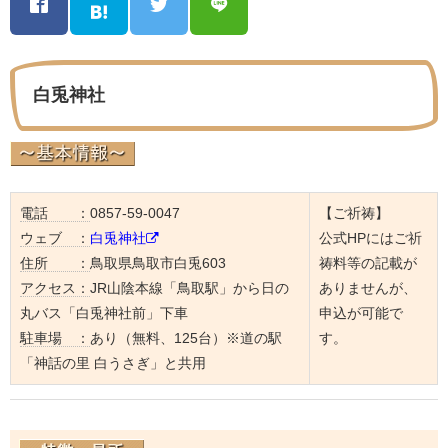
白兎神社
電話 ：
0857-59-0047
【ご祈祷】
ウェブ ：
白兎神社
公式HPにはご祈
住所 ：
鳥取県鳥取市白兎603
祷料等の記載が
アクセス：
JR山陰本線「鳥取駅」から日の
ありませんが、
丸バス「白兎神社前」下車
申込が可能で
駐車場 ：
あり（無料、125台）※道の駅
す。
「神話の里 白うさぎ」と共用