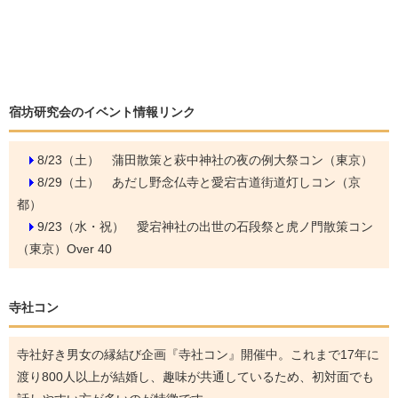
宿坊研究会のイベント情報リンク
8/23（土）
蒲田散策と萩中神社の夜の例大祭コン（東京）
8/29（土）
あだし野念仏寺と愛宕古道街道灯しコン（京
都）
9/23（水・祝）
愛宕神社の出世の石段祭と虎ノ門散策コン
（東京）Over 40
寺社コン
寺社好き男女の縁結び企画『寺社コン』開催中。これまで17年に
渡り800人以上が結婚し、趣味が共通しているため、初対面でも